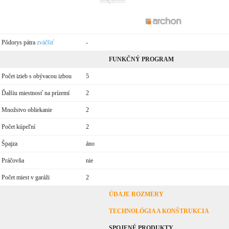
Pôdorys pátra
zväčšiť
-
FUNKČNÝ PROGRAM
Počet izieb s obývacou izbou
5
Ďalšiu miestnosť na prízemí
2
Množstvo obliekanie
2
Počet kúpeľní
2
Špajza
áno
Práčovňa
nie
Počet miest v garáži
2
ÚDAJE ROZMERY
TECHNOLÓGIA A KONŠTRUKCIA
SPOJENÉ PRODUKTY