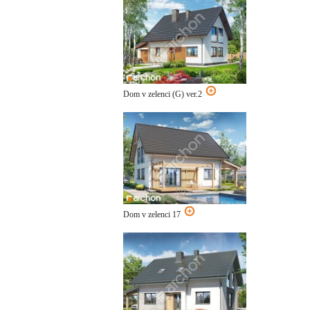
Dom v zelenci (G) ver.2
Dom v zelenci 17