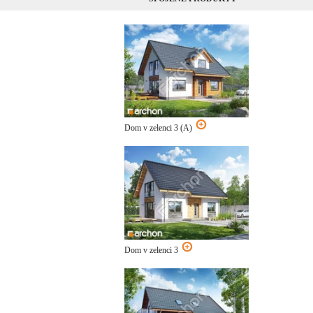
Dom v zelenci 3 (A)
Dom v zelenci 3