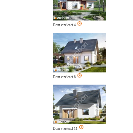
Dom v zelenci 4
Dom v zelenci 8
Dom v zelenci 11