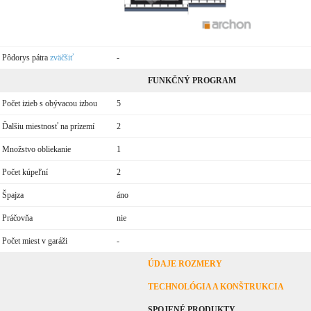
Pôdorys pátra
zväčšiť
-
FUNKČNÝ PROGRAM
Počet izieb s obývacou izbou
5
Ďalšiu miestnosť na prízemí
2
Množstvo obliekanie
1
Počet kúpeľní
2
Špajza
áno
Práčovňa
nie
Počet miest v garáži
-
ÚDAJE ROZMERY
TECHNOLÓGIA A KONŠTRUKCIA
SPOJENÉ PRODUKTY