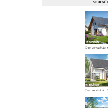
SPOJENÉ
Dom vo vistériách 
Dom vo vistériách