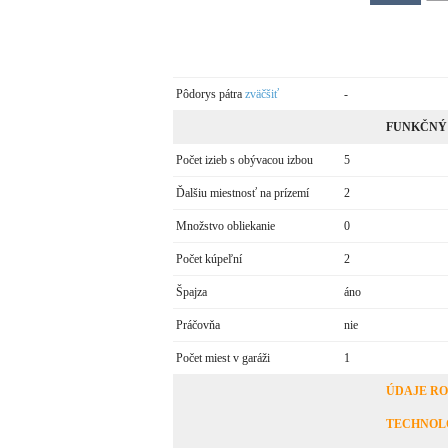
Pôdorys pátra
zväčšiť
-
FUNKČNÝ
Počet izieb s obývacou izbou
5
Ďalšiu miestnosť na prízemí
2
Množstvo obliekanie
0
Počet kúpeľní
2
Špajza
áno
Práčovňa
nie
Počet miest v garáži
1
ÚDAJE R
TECHNOL