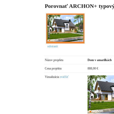
Porovnať ARCHON+ typový
odstranit
Názov projektu
Dom v amarilkách
Cena projektu
888,00 €
Vizualizácia
zväčšiť