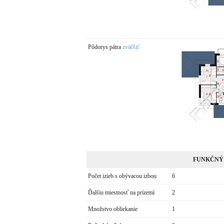
Pôdorys pátra
zväčšiť
FUNKČNÝ
Počet izieb s obývacou izbou
6
Ďalšiu miestnosť na prízemí
2
Množstvo obliekanie
1