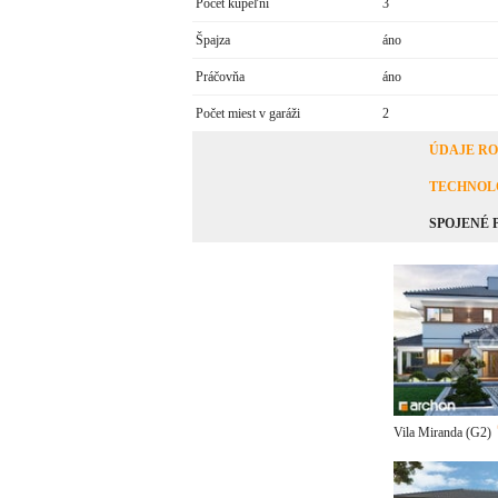
Počet kúpeľní
3
Špajza
áno
Práčovňa
áno
Počet miest v garáži
2
ÚDAJE R
TECHNOL
SPOJENÉ
Vila Miranda (G2)