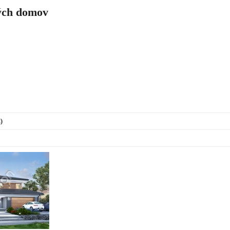
ch domov
)