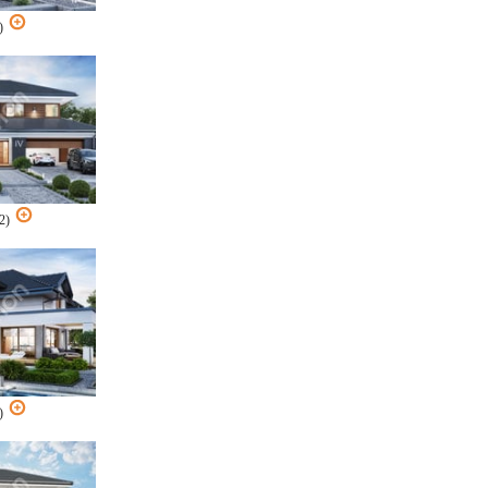
2)
G2)
2)