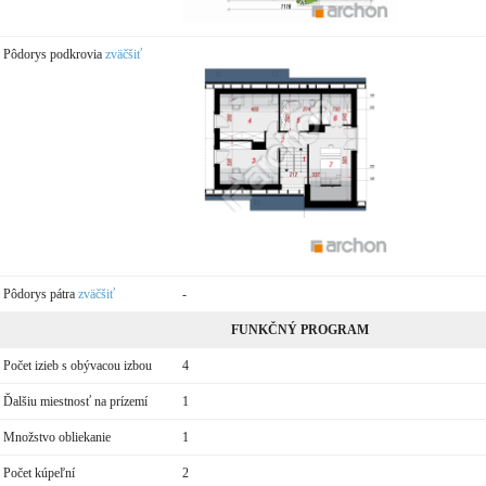
Pôdorys podkrovia
zväčšiť
Pôdorys pátra
zväčšiť
-
FUNKČNÝ PROGRAM
Počet izieb s obývacou izbou
4
Ďalšiu miestnosť na prízemí
1
Množstvo obliekanie
1
Počet kúpeľní
2