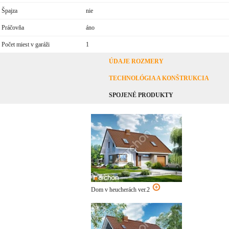
Špajza
nie
Práčovňa
áno
Počet miest v garáži
1
ÚDAJE ROZMERY
TECHNOLÓGIA A KONŠTRUKCIA
SPOJENÉ PRODUKTY
Dom v heucherách ver.2