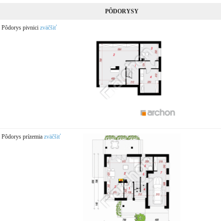
PÔDORYSY
Pôdorys pivnici
zväčšiť
Pôdorys prízemia
zväčšiť