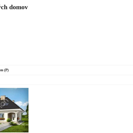
ch domov
m (P)