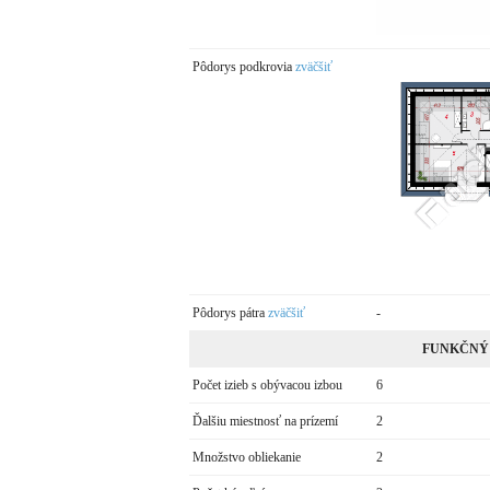
Pôdorys podkrovia
zväčšiť
Pôdorys pátra
zväčšiť
-
FUNKČNÝ
Počet izieb s obývacou izbou
6
Ďalšiu miestnosť na prízemí
2
Množstvo obliekanie
2