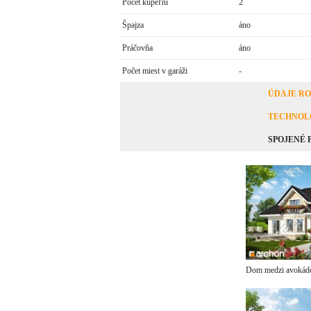
Počet kúpeľní
2
Špajza
áno
Práčovňa
áno
Počet miest v garáži
-
ÚDAJE R
TECHNOL
SPOJENÉ
Dom medzi avokád