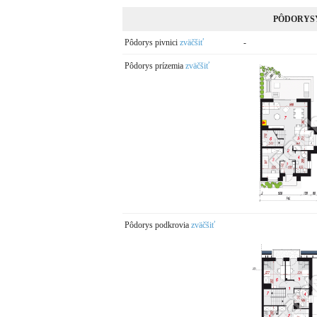
PÔDORYS
Pôdorys pivnici
zväčšiť
-
Pôdorys prízemia
zväčšiť
Pôdorys podkrovia
zväčšiť