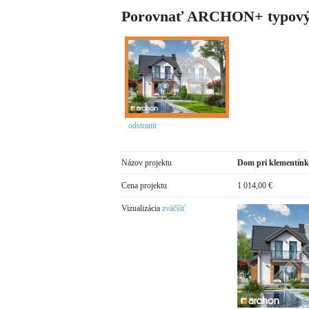
Porovnať ARCHON+ typový
odstranit
Názov projektu
Dom pri klementínk
Cena projektu
1 014,00 €
Vizualizácia
zväčšiť