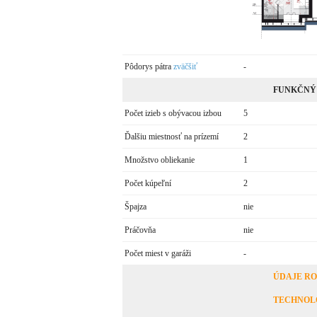
Pôdorys pátra
zväčšiť
-
FUNKČNÝ
Počet izieb s obývacou izbou
5
Ďalšiu miestnosť na prízemí
2
Množstvo obliekanie
1
Počet kúpeľní
2
Špajza
nie
Práčovňa
nie
Počet miest v garáži
-
ÚDAJE R
TECHNOL