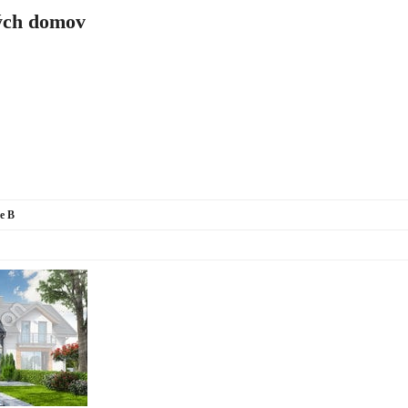
ch domov
e B