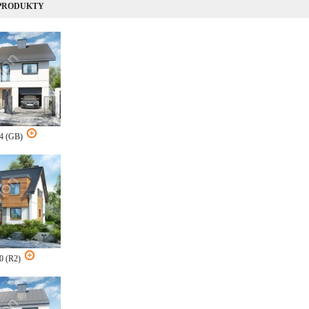
 PRODUKTY
24 (GB)
0 (R2)