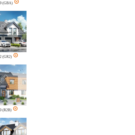
19 (GBA)
22 (GR2)
10 (R2B)