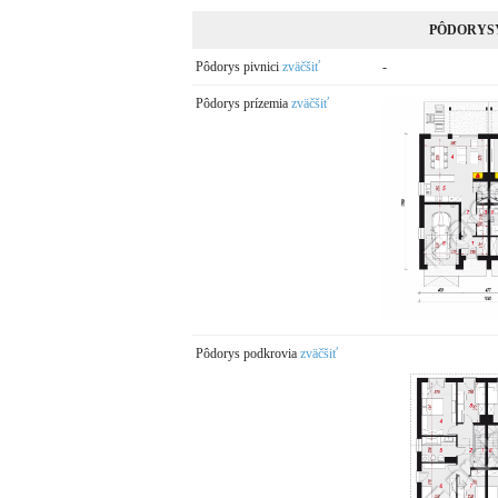
PÔDORYS
Pôdorys pivnici
zväčšiť
-
Pôdorys prízemia
zväčšiť
Pôdorys podkrovia
zväčšiť