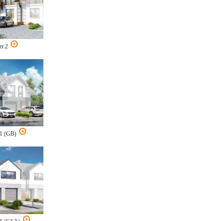
er.2
21 (GB)