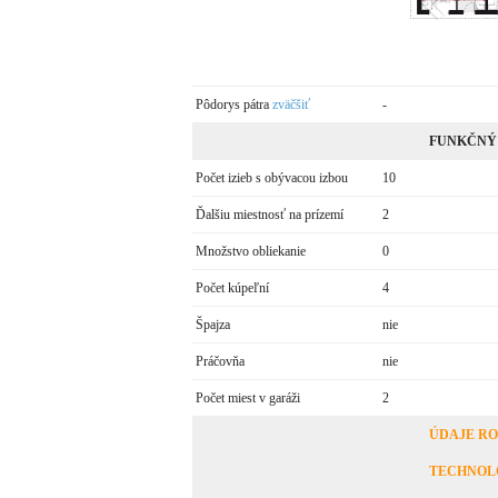
Pôdorys pátra
zväčšiť
-
FUNKČNÝ
Počet izieb s obývacou izbou
10
Ďalšiu miestnosť na prízemí
2
Množstvo obliekanie
0
Počet kúpeľní
4
Špajza
nie
Práčovňa
nie
Počet miest v garáži
2
ÚDAJE R
TECHNOL