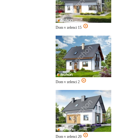
Dom v zelenci 15
Dom v zelenci 2
Dom v zelenci 20