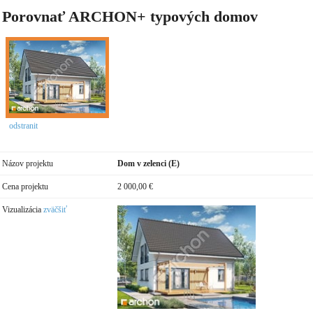
Porovnať ARCHON+ typových domov
odstranit
Názov projektu
Dom v zelenci (E)
Cena projektu
2 000,00 €
Vizualizácia
zväčšiť