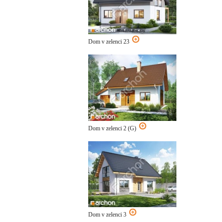
Dom v zelenci 23
Dom v zelenci 2 (G)
Dom v zelenci 3