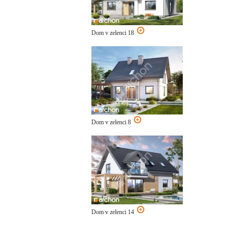
Dom v zelenci 18
Dom v zelenci 8
Dom v zelenci 14