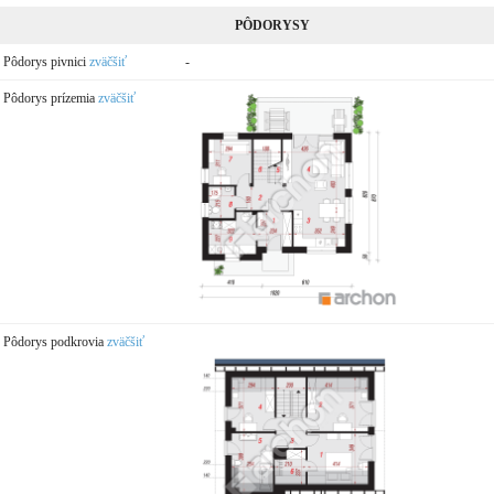
PÔDORYSY
Pôdorys pivnici
zväčšiť
-
Pôdorys prízemia
zväčšiť
Pôdorys podkrovia
zväčšiť