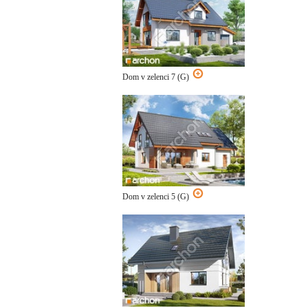
Dom v zelenci 7 (G)
Dom v zelenci 5 (G)