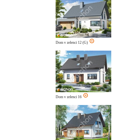
Dom v zelenci 12 (G)
Dom v zelenci 16