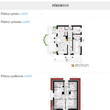
PÔDORYSY
Pôdorys pivnici
zväčšiť
-
Pôdorys prízemia
zväčšiť
Pôdorys podkrovia
zväčšiť