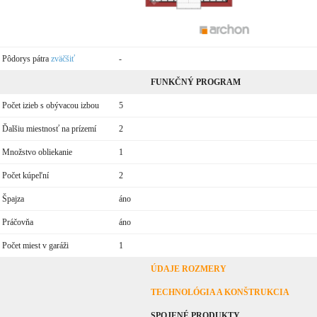
Pôdorys pátra
zväčšiť
-
FUNKČNÝ PROGRAM
Počet izieb s obývacou izbou
5
Ďalšiu miestnosť na prízemí
2
Množstvo obliekanie
1
Počet kúpeľní
2
Špajza
áno
Práčovňa
áno
Počet miest v garáži
1
ÚDAJE ROZMERY
TECHNOLÓGIA A KONŠTRUKCIA
SPOJENÉ PRODUKTY