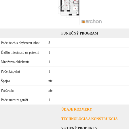
FUNKČNÝ PROGRAM
Počet izieb s obývacou izbou
5
Ďalšiu miestnosť na prízemí
1
Množstvo obliekanie
1
Počet kúpeľní
1
Špajza
nie
Práčovňa
nie
Počet miest v garáži
1
ÚDAJE ROZMERY
TECHNOLÓGIA A KONŠTRUKCIA
SPOJENÉ PRODUKTY