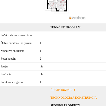
FUNKČNÝ PROGRAM
Počet izieb s obývacou izbou
5
Ďalšiu miestnosť na prízemí
1
Množstvo obliekanie
1
Počet kúpeľní
2
Špajza
nie
Práčovňa
nie
Počet miest v garáži
1
ÚDAJE ROZMERY
TECHNOLÓGIA A KONŠTRUKCIA
SPOJENÉ PRODUKTY