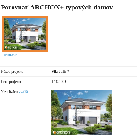
Porovnať ARCHON+ typových domov
odstranit
Názov projektu
Vila Julia 7
Cena projektu
1 182,00 €
Vizualizácia
zväčšiť