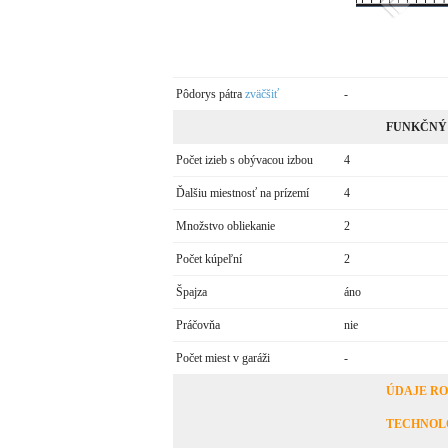
Pôdorys pátra
zväčšiť
-
FUNKČNÝ
Počet izieb s obývacou izbou
4
Ďalšiu miestnosť na prízemí
4
Množstvo obliekanie
2
Počet kúpeľní
2
Špajza
áno
Práčovňa
nie
Počet miest v garáži
-
ÚDAJE R
TECHNOL