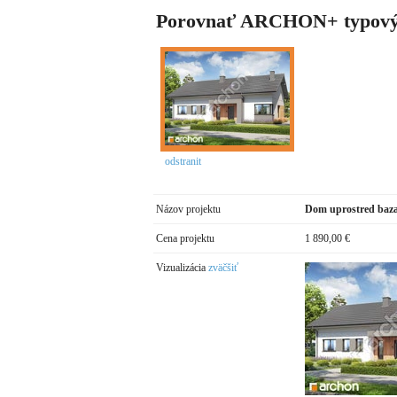
Porovnať ARCHON+ typový
odstranit
Názov projektu
Dom uprostred baza
Cena projektu
1 890,00 €
Vizualizácia
zväčšiť