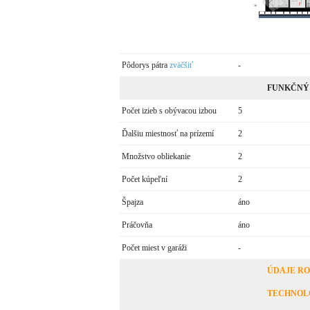
Pôdorys pátra
zväčšiť
-
FUNKČNÝ
Počet izieb s obývacou izbou
5
Ďalšiu miestnosť na prízemí
2
Množstvo obliekanie
2
Počet kúpeľní
2
Špajza
áno
Práčovňa
áno
Počet miest v garáži
-
ÚDAJE R
TECHNOL