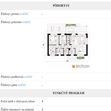
PÔDORYSY
Pôdorys pivnici
zväčšiť
-
Pôdorys prízemia
zväčšiť
Pôdorys podkrovia
zväčšiť
-
Pôdorys pátra
zväčšiť
-
FUNKČNÝ PROGRAM
Počet izieb s obývacou izbou
4
Ďalšiu miestnosť na prízemí
4