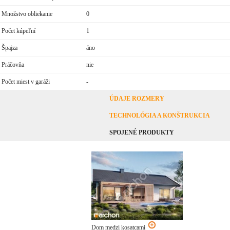
Množstvo obliekanie
0
Počet kúpeľní
1
Špajza
áno
Práčovňa
nie
Počet miest v garáži
-
ÚDAJE ROZMERY
TECHNOLÓGIA A KONŠTRUKCIA
SPOJENÉ PRODUKTY
Dom medzi kosatcami