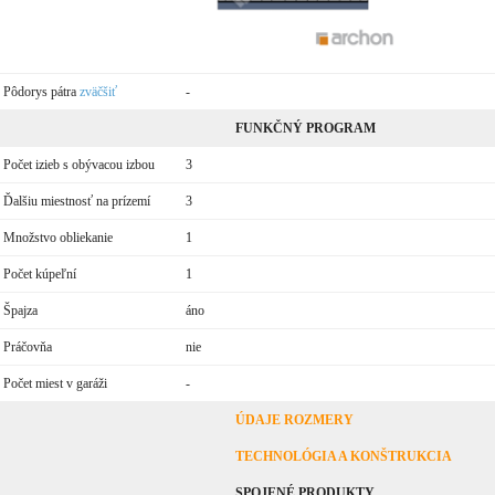
Pôdorys pátra
zväčšiť
-
FUNKČNÝ PROGRAM
Počet izieb s obývacou izbou
3
Ďalšiu miestnosť na prízemí
3
Množstvo obliekanie
1
Počet kúpeľní
1
Špajza
áno
Práčovňa
nie
Počet miest v garáži
-
ÚDAJE ROZMERY
TECHNOLÓGIA A KONŠTRUKCIA
SPOJENÉ PRODUKTY