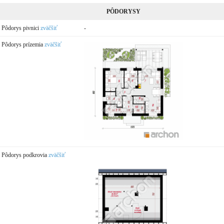
PÔDORYSY
Pôdorys pivnici
zväčšiť
-
Pôdorys prízemia
zväčšiť
Pôdorys podkrovia
zväčšiť