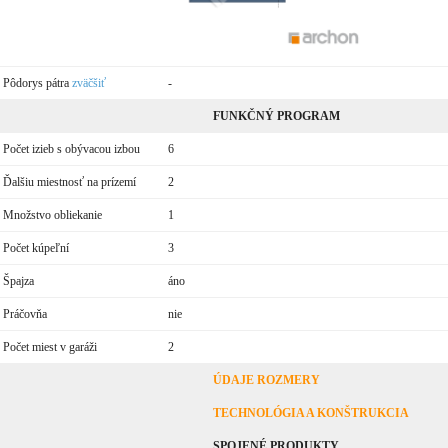
Pôdorys pátra
zväčšiť
-
FUNKČNÝ PROGRAM
Počet izieb s obývacou izbou
6
Ďalšiu miestnosť na prízemí
2
Množstvo obliekanie
1
Počet kúpeľní
3
Špajza
áno
Práčovňa
nie
Počet miest v garáži
2
ÚDAJE ROZMERY
TECHNOLÓGIA A KONŠTRUKCIA
SPOJENÉ PRODUKTY