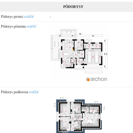
PÔDORYSY
Pôdorys pivnici
zväčšiť
-
Pôdorys prízemia
zväčšiť
Pôdorys podkrovia
zväčšiť