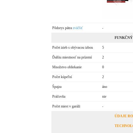
Pôdorys pátra
zväčšiť
-
FUNKČNÝ
Počet izieb s obývacou izbou
5
Ďalšiu miestnosť na prízemí
2
Množstvo obliekanie
0
Počet kúpeľní
2
Špajza
áno
Práčovňa
nie
Počet miest v garáži
-
ÚDAJE R
TECHNOL