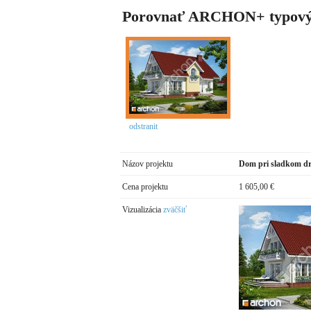
Porovnať ARCHON+ typový
odstranit
Názov projektu
Dom pri sladkom dr
Cena projektu
1 605,00 €
Vizualizácia
zväčšiť