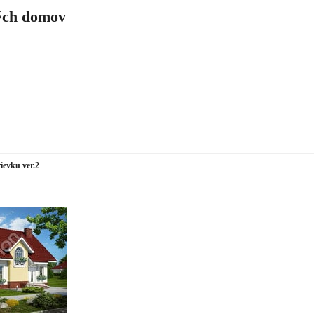
ch domov
ievku ver.2