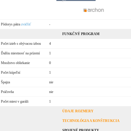
Pôdorys pátra
zväčšiť
-
FUNKČNÝ PROGRAM
Počet izieb s obývacou izbou
4
Ďalšiu miestnosť na prízemí
1
Množstvo obliekanie
0
Počet kúpeľní
1
Špajza
nie
Práčovňa
nie
Počet miest v garáži
1
ÚDAJE ROZMERY
TECHNOLÓGIA A KONŠTRUKCIA
SPOJENÉ PRODUKTY