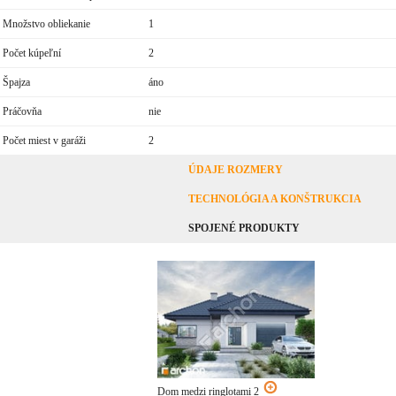
Množstvo obliekanie
1
Počet kúpeľní
2
Špajza
áno
Práčovňa
nie
Počet miest v garáži
2
ÚDAJE ROZMERY
TECHNOLÓGIA A KONŠTRUKCIA
SPOJENÉ PRODUKTY
Dom medzi ringlotami 2