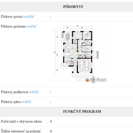
PÔDORYSY
Pôdorys pivnici
zväčšiť
-
Pôdorys prízemia
zväčšiť
Pôdorys podkrovia
zväčšiť
-
Pôdorys pátra
zväčšiť
-
FUNKČNÝ PROGRAM
Počet izieb s obývacou izbou
4
Ďalšiu miestnosť na prízemí
4