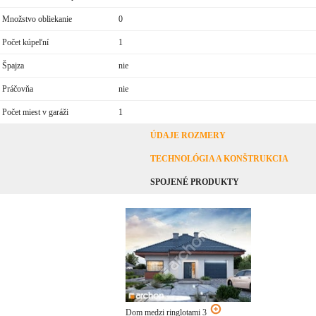
Množstvo obliekanie
0
Počet kúpeľní
1
Špajza
nie
Práčovňa
nie
Počet miest v garáži
1
ÚDAJE ROZMERY
TECHNOLÓGIA A KONŠTRUKCIA
SPOJENÉ PRODUKTY
Dom medzi ringlotami 3