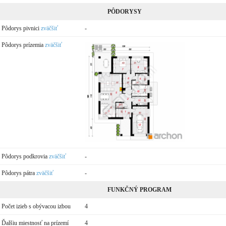
PÔDORYSY
Pôdorys pivnici
zväčšiť
-
Pôdorys prízemia
zväčšiť
Pôdorys podkrovia
zväčšiť
-
Pôdorys pátra
zväčšiť
-
FUNKČNÝ PROGRAM
Počet izieb s obývacou izbou
4
Ďalšiu miestnosť na prízemí
4