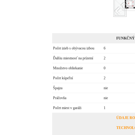
FUNKČNÝ
Počet izieb s obývacou izbou
6
Ďalšiu miestnosť na prízemí
2
Množstvo obliekanie
0
Počet kúpeľní
2
Špajza
nie
Práčovňa
nie
Počet miest v garáži
1
ÚDAJE R
TECHNOL