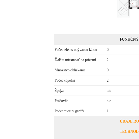
FUNKČNÝ
Počet izieb s obývacou izbou
6
Ďalšiu miestnosť na prízemí
2
Množstvo obliekanie
0
Počet kúpeľní
2
Špajza
nie
Práčovňa
nie
Počet miest v garáži
1
ÚDAJE R
TECHNOL