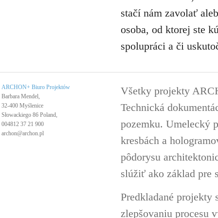
stačí nám zavolať ale
osoba, od ktorej ste k
spolupráci a či uskuto
ARCHON+ Biuro Projektów
Všetky projekty ARC
Barbara Mendel,
Technická dokumentáci
32-400 Myślenice
Słowackiego 86 Poland,
pozemku. Umelecký pro
004812 37 21 900
archon@archon.pl
kresbách a hologramov 
pôdorysu architektoni
slúžiť ako základ pre 
Predkladané projekty 
zlepšovaniu procesu v