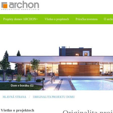
Projekty domov ARCHON+
Všetko o projektoch
Príručka investora
O arch
HLAVNÁ STRANA
ORIGINALITA PROJEKTU DOMU
Všetko o projektoch