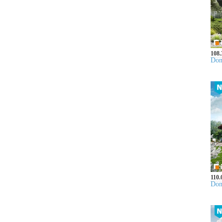
108.
Dom
110.
Dom