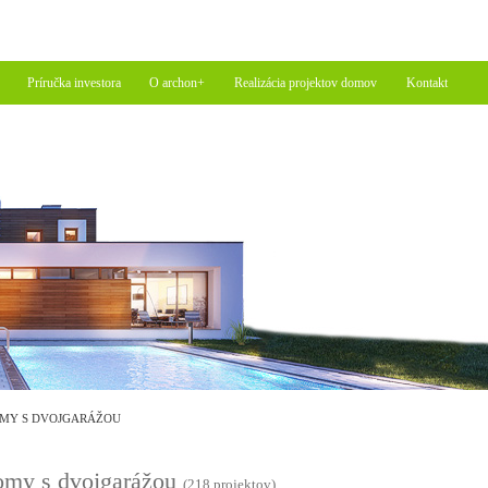
Príručka investora
O archon+
Realizácia projektov domov
Kontakt
MY S DVOJGARÁŽOU
my s dvojgarážou
(218 projektov)