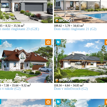
2
2
35
8.52
35.56
m
109.62
5.79
34.63
m
 medzi ringlotami 23 (G2E)
Dom medzi ringlotami 21 (G2)
2
2
0
7.38
35.64
9.32
m
110.34
4.64
34.85
m
 v rukole (G2)
Dom v mliečivcoch (G2)