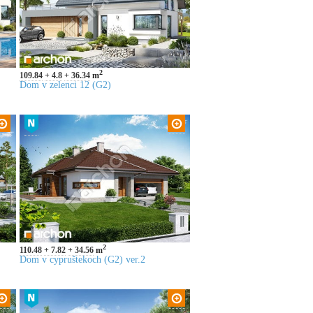
2
109.84
4.8
36.34
m
Dom v zelenci 12 (G2)
2
110.48
7.82
34.56
m
Dom v cypruštekoch (G2) ver.2