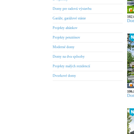
Domy pre radovú výstavbu
102.
Garáže, garážové stánie
Dom
Projekty altánkov
Projekty penziónov
Moderné domy
Domy na dva spôsoby
Projekty malých rezidencií
Dvorkové domy
106.
Dom