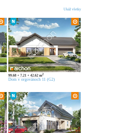
Ukáž všetky
2
99.68
7.21
42.62
m
Dom v orgovánoch 11 (G2)