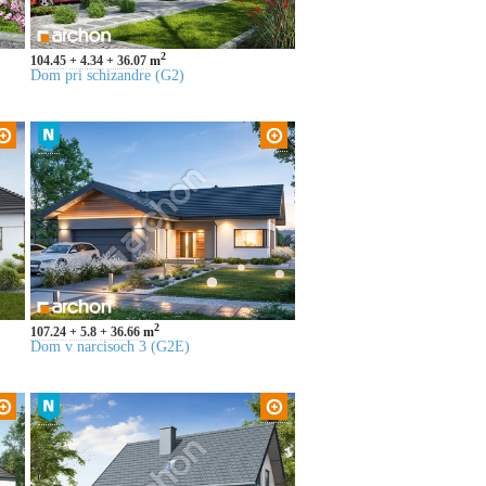
2
104.45
4.34
36.07
m
Dom pri schizandre (G2)
2
107.24
5.8
36.66
m
Dom v narcisoch 3 (G2E)