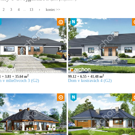
...
2
3
4
13
›
koniec >>
2
2
1
3.81
35.64
m
99.12
6.55
41.48
m
 v mliečivcoch 3 (G2)
Dom v kostravách 4 (G2)