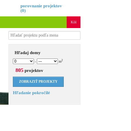
porovnanie projektov
(
0
)
Kôš
Hľadaj domy
2
-
m
805
projektov
Hľadanie pokročilé