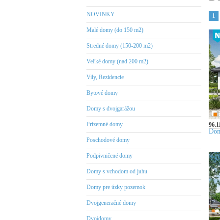
NOVINKY
1
Malé domy (do 150 m2)
Stredné domy (150-200 m2)
Veľké domy (nad 200 m2)
Vily, Rezidencie
Bytové domy
Domy s dvojgarážou
Prízemné domy
96.1
Dom
Poschodové domy
Podpivničené domy
Domy s vchodom od juhu
Domy pre úzky pozemok
Dvojgeneračné domy
Dvojdomy