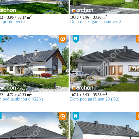
2
2
02
3.96
35.17
m
103.0
3.96
33.93
m
 pri dulovci 2
Dom medzi gardéniami ver.2
2
2
82
4.72
49.33
m
107.1
3.93
35.56
m
 pod jarabinou 8 (G2N)
Dom pod jarabinou 23 (G2)