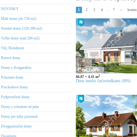
NOVINKY
...
1
2
3
4
7
›
konie
Malé domy (do 150 m2)
Stredné domy (150-200 m2)
Veľké domy (nad 200 m2)
Vily, Rezidencie
Bytové domy
Domy s dvojgarážou
2
66.87
4.41
m
Prízemné domy
Dom medzi čučoriedkami (BN)
Poschodové domy
Podpivničené domy
Domy s vchodom od juhu
Domy pre úzky pozemok
Dvojgeneračné domy
Dvojdomy