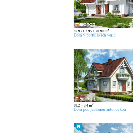
2
85.93
3.95
20.99
m
Dom v portulakách ver.3
2
88.2
3.4
m
Dom pod jabloňou antonovkou