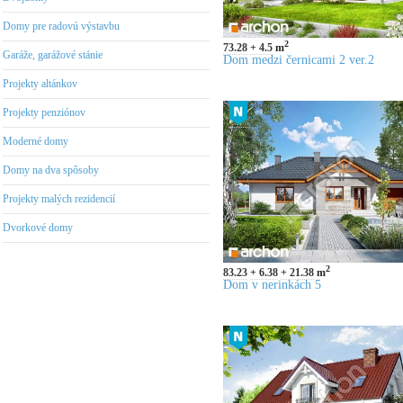
Domy pre radovú výstavbu
2
73.28
4.5
m
Garáže, garážové stánie
Dom medzi černicami 2 ver.2
Projekty altánkov
Projekty penziónov
Moderné domy
Domy na dva spôsoby
Projekty malých rezidencií
Dvorkové domy
2
83.23
6.38
21.38
m
Dom v nerinkách 5