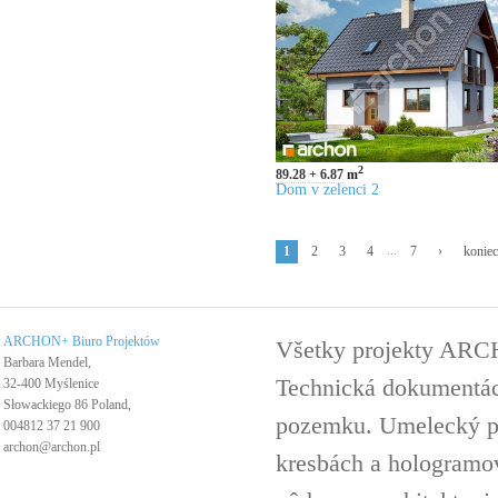
2
89.28
6.87
m
Dom v zelenci 2
...
1
2
3
4
7
›
konie
ARCHON+ Biuro Projektów
Všetky projekty ARC
Barbara Mendel,
Technická dokumentáci
32-400 Myślenice
Słowackiego 86 Poland,
pozemku. Umelecký pro
004812 37 21 900
archon@archon.pl
kresbách a hologramov 