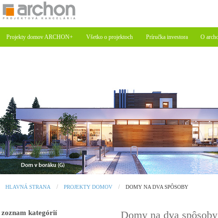
Projekty domov ARCHON+
Všetko o projektoch
Príručka investora
O arch
HLAVNÁ STRANA
PROJEKTY DOMOV
DOMY NA DVA SPÔSOBY
zoznam kategórií
Domy na dva spôsob