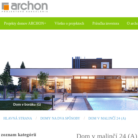
Projekty domov ARCHON+
Všetko o projektoch
Príručka investora
O arch
HLAVNÁ STRANA
DOMY NA DVA SPÔSOBY
DOM V MALINČÍ 24 (A)
zoznam kategórií
Dom v malinčí 24 (A