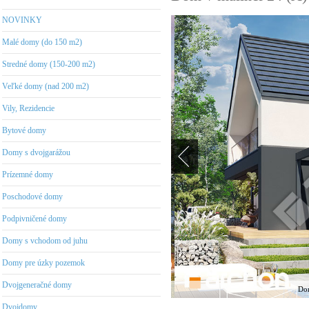
NOVINKY
Malé domy (do 150 m2)
Stredné domy (150-200 m2)
Veľké domy (nad 200 m2)
Vily, Rezidencie
Bytové domy
Domy s dvojgarážou
Prízemné domy
Poschodové domy
Podpivničené domy
Domy s vchodom od juhu
Domy pre úzky pozemok
Dvojgeneračné domy
Dom
Dvojdomy