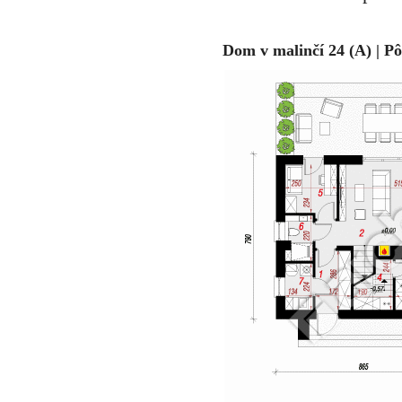
Dom v malinčí 24 (A) | P