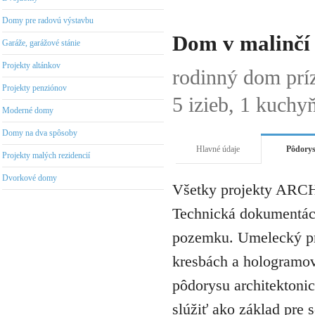
Domy pre radovú výstavbu
Dom v malinčí 
Garáže, garážové stánie
Projekty altánkov
rodinný dom prí
Projekty penziónov
5 izieb, 1 kuchy
Moderné domy
Domy na dva spôsoby
Hlavné údaje
Pôdory
Projekty malých rezidencií
Dvorkové domy
Všetky projekty ARCH
Technická dokumentáci
pozemku. Umelecký pro
kresbách a hologramov 
pôdorysu architektonic
slúžiť ako základ pre 