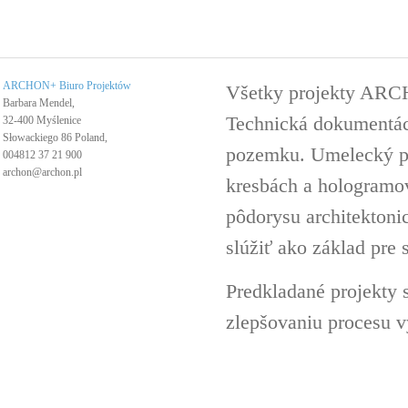
ARCHON+ Biuro Projektów
Všetky projekty ARC
Barbara Mendel,
Technická dokumentáci
32-400 Myślenice
Słowackiego 86 Poland,
pozemku. Umelecký pro
004812 37 21 900
archon@archon.pl
kresbách a hologramov 
pôdorysu architektoni
slúžiť ako základ pre 
Predkladané projekty 
zlepšovaniu procesu v