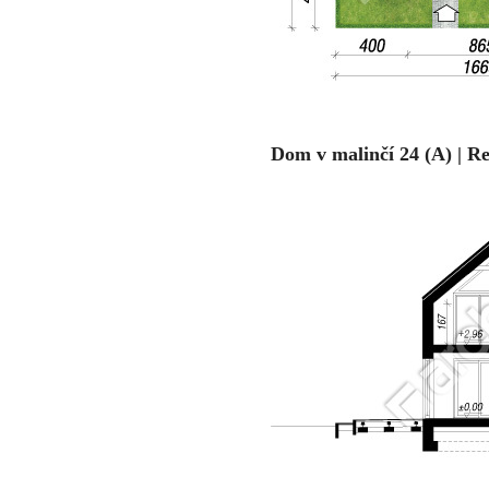
Dom v malinčí 24 (A) | R