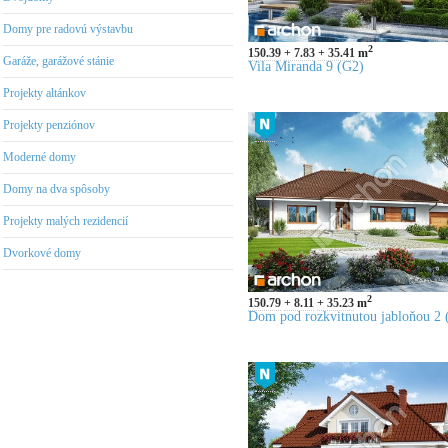
Domy pre radovú výstavbu
2
150.39
7.83
35.41
m
Garáže, garážové stánie
Vila Miranda 9 (G2)
Projekty altánkov
Projekty penziónov
Moderné domy
Domy na dva spôsoby
Projekty malých rezidencií
Dvorkové domy
2
150.79
8.11
35.23
m
Dom pod rozkvitnutou jabloňou 2 