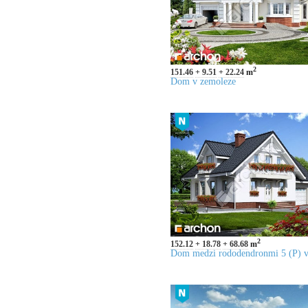
2
151.46
9.51
22.24
m
Dom v zemoleze
2
152.12
18.78
68.68
m
Dom medzi rododendronmi 5 (P) v