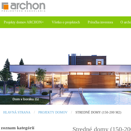
Projekty domov ARCHON+
Všetko o projektoch
Príručka investora
O arch
HLAVNÁ STRANA
PROJEKTY DOMOV
STREDNÉ DOMY (150-200 M2)
zoznam kategórií
Stredné domy (150-2