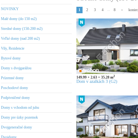
NOVINKY
...
1
2
3
4
8
›
konie
Malé domy (do 150 m2)
Stredné domy (150-200 m2)
Veľké domy (nad 200 m2)
Vily, Rezidencie
Bytové domy
Domy s dvojgarážou
2
149.99
2.63
35.28
m
Prízemné domy
Dom v azalkách 3 (G2)
Poschodové domy
Podpivničené domy
Domy s vchodom od juhu
Domy pre úzky pozemok
Dvojgeneračné domy
Dvojdomy