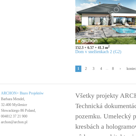
2
152.3
6.57
41.3
m
Dom v snežienkach 2 (G2)
...
1
2
3
4
8
›
konie
ARCHON+ Biuro Projektów
Všetky projekty ARC
Barbara Mendel,
Technická dokumentáci
32-400 Myślenice
Słowackiego 86 Poland,
pozemku. Umelecký pro
004812 37 21 900
archon@archon.pl
kresbách a hologramov 