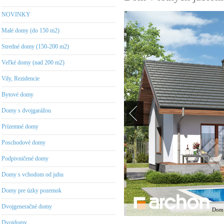
NOVINKY
Malé domy (do 150 m2)
Stredné domy (150-200 m2)
Veľké domy (nad 200 m2)
Vily, Rezidencie
Bytové domy
Domy s dvojgarážou
Prízemné domy
Poschodové domy
Podpivničené domy
Domy s vchodom od juhu
Domy pre úzky pozemok
Dvojgeneračné domy
Dom v
Dvojdomy