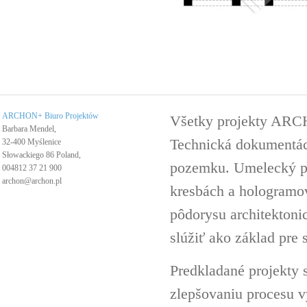
ARCHON+ Biuro Projektów
Všetky projekty ARC
Barbara Mendel,
Technická dokumentáci
32-400 Myślenice
Słowackiego 86 Poland,
pozemku. Umelecký pro
004812 37 21 900
archon@archon.pl
kresbách a hologramov 
pôdorysu architektoni
slúžiť ako základ pre 
Predkladané projekty 
zlepšovaniu procesu v