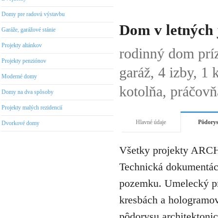
Domy pre radovú výstavbu
Dom v letných 
Garáže, garážové stánie
Projekty altánkov
rodinný dom pr
Projekty penziónov
garáž, 4 izby, 1
Moderné domy
kotolňa, práčovň
Domy na dva spôsoby
Projekty malých rezidencií
Hlavné údaje
Pôdory
Dvorkové domy
Všetky projekty ARCH
Technická dokumentáci
pozemku. Umelecký pro
kresbách a hologramov 
pôdorysu architektonic