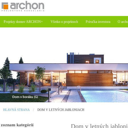
Projekty domov ARCHON+
Všetko o projektoch
Príručka investora
O arch
HLAVNÁ STRANA
DOM V LETNÝCH JABLONIACH
zoznam kategórií
Dom v letných jablo