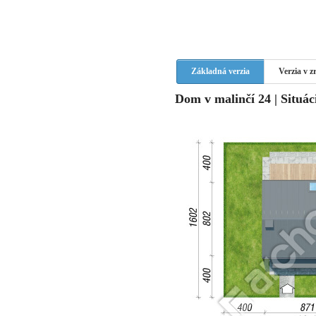
Základná verzia
Verzia v 
Dom v malinčí 24 | Situác