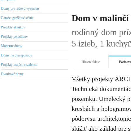
Domy pre radovú výstavbu
Dom v malinčí
Garáže, garážové stánie
Projekty altánkov
rodinný dom prí
Projekty penziónov
5 izieb, 1 kuchy
Moderné domy
Domy na dva spôsoby
Hlavné údaje
Pôdory
Projekty malých rezidencií
Dvorkové domy
Všetky projekty ARCH
Technická dokumentáci
pozemku. Umelecký pro
kresbách a hologramov 
pôdorysu architektonic
slúžiť ako základ pre 