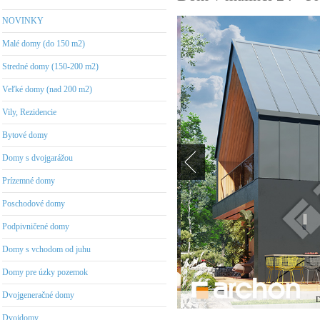
NOVINKY
Malé domy (do 150 m2)
Stredné domy (150-200 m2)
Veľké domy (nad 200 m2)
Vily, Rezidencie
Bytové domy
Domy s dvojgarážou
Prízemné domy
Poschodové domy
Podpivničené domy
Domy s vchodom od juhu
Domy pre úzky pozemok
Dvojgeneračné domy
D
Dvojdomy