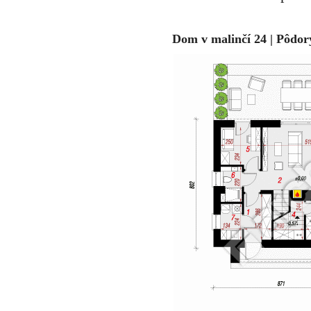
Dom v malinčí 24 | Pôdor