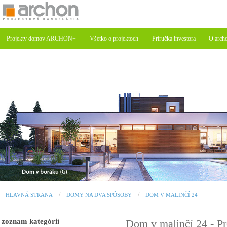
Projekty domov ARCHON+
Všetko o projektoch
Príručka investora
O arch
HLAVNÁ STRANA
DOMY NA DVA SPÔSOBY
DOM V MALINČÍ 24
zoznam kategórií
Dom v malinčí 24 - 