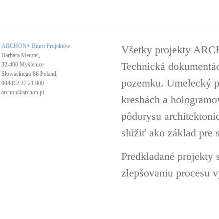
ARCHON+ Biuro Projektów
Všetky projekty ARC
Barbara Mendel,
Technická dokumentáci
32-400 Myślenice
Słowackiego 86 Poland,
pozemku. Umelecký pro
004812 37 21 900
archon@archon.pl
kresbách a hologramov 
pôdorysu architektoni
slúžiť ako základ pre 
Predkladané projekty 
zlepšovaniu procesu v