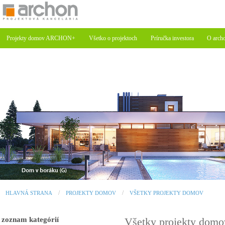
Projekty domov ARCHON+
Všetko o projektoch
Príručka investora
O arch
HLAVNÁ STRANA
PROJEKTY DOMOV
VŠETKY PROJEKTY DOMOV
zoznam kategórií
Všetky projekty dom