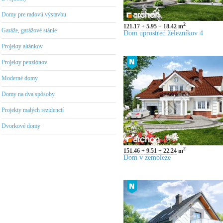
Domy pre radovú výstavbu
2
121.17
5.95
18.42
m
Garáže, garážové stánie
Dom uprostred železníkov 4
Projekty altánkov
Projekty penziónov
Moderné domy
Domy na dva spôsoby
Projekty malých rezidencií
Dvorkové domy
2
151.46
9.51
22.24
m
Dom v zemoleze