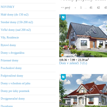
NOVINKY
...
<< prvý
‹
1
41
42
4
Malé domy (do 150 m2)
Stredné domy (150-200 m2)
Veľké domy (nad 200 m2)
Vily, Rezidencie
Bytové domy
Domy s dvojgarážou
2
110.36
7.99
23.59
m
Prízemné domy
Dom v zelenči 3 (G)
Poschodové domy
Podpivničené domy
Domy s vchodom od juhu
Domy pre úzky pozemok
Dvojgeneračné domy
Dvojdomy