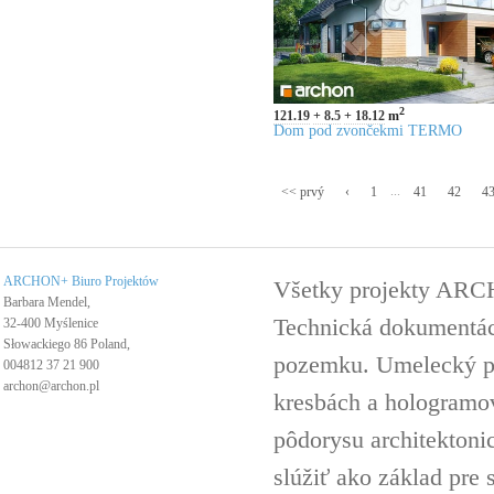
2
121.19
8.5
18.12
m
Dom pod zvončekmi TERMO
...
<< prvý
‹
1
41
42
4
ARCHON+ Biuro Projektów
Všetky projekty ARC
Barbara Mendel,
Technická dokumentáci
32-400 Myślenice
Słowackiego 86 Poland,
pozemku. Umelecký pro
004812 37 21 900
archon@archon.pl
kresbách a hologramov 
pôdorysu architektoni
slúžiť ako základ pre 