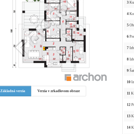
3
Ku
4
Ko
5
Obý
6
Pre
7
Izb
8
Izb
9
Šat
10
Iz
Základná verzia
Verzia v zrkadlovom obraze
11
Kú
12
Pr
13
K
14
Ko