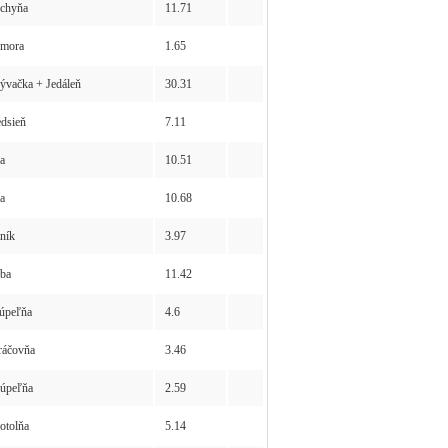
chyňa
11.71
mora
1.65
vačka + Jedáleň
30.31
dsieň
7.11
a
10.51
a
10.68
ník
3.97
ba
11.42
peľňa
4.6
áčovňa
3.46
úpeľňa
2.59
tolňa
5.14