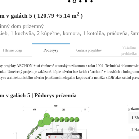
2
m v galách 5 (
120.79
+5.14
m
)
inný dom prízemný
zieb, 1 kuchyňa, 2 kúpeľne, komora, 1 kotolňa, práčovňa, šatn
Virtuálna
Hlavné údaje
Pôdorysy
Galéria projektov
prehliadka
ky projekty ARCHON + sú chránené autorským zákonom z roku 1994. Technická dokumentácia 
ku. Umelecký projekt je zakázané. kópie návrhu bez farieb t "archon" v kresbách a hologramov 
ysu architektonického návrhu je inštancií nelegálne kopírovať a nemôže slúžiť ako základ pre 
m v galách 5 | Pôdorys prízemia
prízem
1
Zád
2
Ha