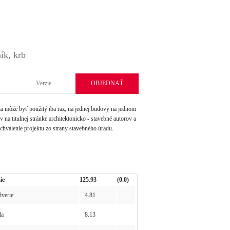
ík, krb
Verzie
OBJEDNAŤ
môže byť použitý iba raz, na jednej budovy na jednom
na titulnej stránke architektonicko - stavebné autorov a
schválenie projektu zo strany stavebného úradu.
ie
125.93
(0.0)
verie
4.81
la
8.13