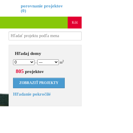
é
porovnanie projektov
(
0
)
Kôš
Hľadaj domy
2
-
m
805
projektov
Hľadanie pokročilé