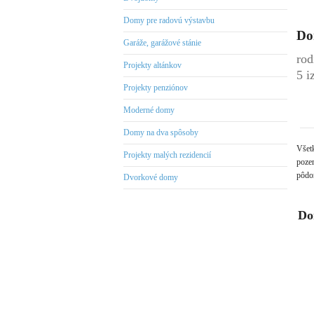
Domy pre radovú výstavbu
Do
Garáže, garážové stánie
rod
Projekty altánkov
5 i
Projekty penziónov
Moderné domy
Domy na dva spôsoby
Všet
Projekty malých rezidencií
pozem
pôdor
Dvorkové domy
Do