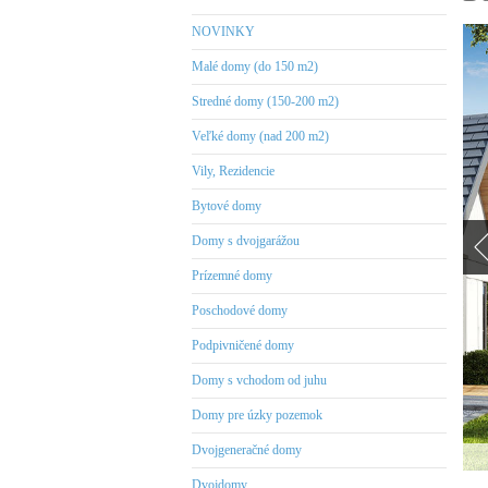
NOVINKY
Malé domy (do 150 m2)
Stredné domy (150-200 m2)
Veľké domy (nad 200 m2)
Vily, Rezidencie
Bytové domy
Domy s dvojgarážou
Prízemné domy
Poschodové domy
Podpivničené domy
Domy s vchodom od juhu
Domy pre úzky pozemok
Dvojgeneračné domy
Dvojdomy