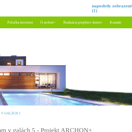
naposledy zobrazen
(1)
Príručka investora
O archon+
Realizácia projektov domov
Kontakt
 V GALÁCH 5
m v galách 5 - Projekt ARCHON+