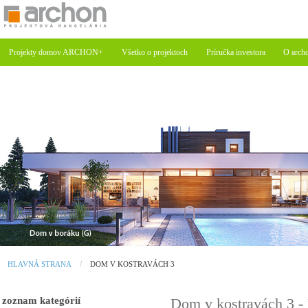
Projekty domov ARCHON+
Všetko o projektoch
Príručka investora
O arch
HLAVNÁ STRANA
DOM V KOSTRAVÁCH 3
zoznam kategórií
Dom v kostravách 3 