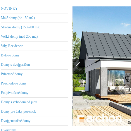
NOVINKY
Malé domy (do 150 m2)
Stredné domy (150-200 m2)
Veľké domy (nad 200 m2)
Vily, Rezidencie
Bytové domy
Domy s dvojgarážou
Prízemné domy
Poschodové domy
Podpivničené domy
Domy s vchodom od juhu
Domy pre úzky pozemok
Dvojgeneračné domy
Do
Dvojdomy