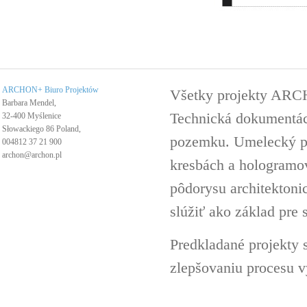
ARCHON+ Biuro Projektów
Všetky projekty ARC
Barbara Mendel,
Technická dokumentáci
32-400 Myślenice
Słowackiego 86 Poland,
pozemku. Umelecký pro
004812 37 21 900
archon@archon.pl
kresbách a hologramov 
pôdorysu architektoni
slúžiť ako základ pre 
Predkladané projekty 
zlepšovaniu procesu v