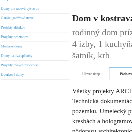
Domy pre radovú výstavbu
Dom v kostrav
Garáže, garážové stánie
Projekty altánkov
rodinný dom pr
Projekty penziónov
4 izby, 1 kuchyň
Moderné domy
šatník, krb
Domy na dva spôsoby
Projekty malých rezidencií
Hlavné údaje
Pôdory
Dvorkové domy
Všetky projekty ARCH
Technická dokumentáci
pozemku. Umelecký pro
kresbách a hologramov 
pôdorysu architektonic