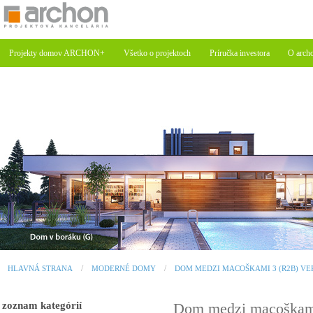
Projekty domov ARCHON+
Všetko o projektoch
Príručka investora
O arch
HLAVNÁ STRANA
MODERNÉ DOMY
DOM MEDZI MACOŠKAMI 3 (R2B) VE
zoznam kategórií
Dom medzi macoškami