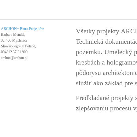
ARCHON+ Biuro Projektów
Všetky projekty ARC
Barbara Mendel,
Technická dokumentáci
32-400 Myślenice
Słowackiego 86 Poland,
pozemku. Umelecký pro
004812 37 21 900
archon@archon.pl
kresbách a hologramov 
pôdorysu architektoni
slúžiť ako základ pre 
Predkladané projekty 
zlepšovaniu procesu v