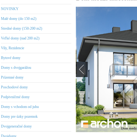
NOVINKY
Malé domy (do 150 m2)
Stredné domy (150-200 m2)
Veľké domy (nad 200 m2)
Vily, Rezidencie
Bytové domy
Domy s dvojgarážou
Prízemné domy
Poschodové domy
Podpivničené domy
Domy s vchodom od juhu
Domy pre úzky pozemok
Dvojgeneračné domy
Dom medzi 
Dvojdomy