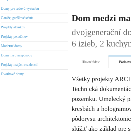
Domy pre radovú výstavbu
Dom medzi mac
Garáže, garážové stánie
Projekty altánkov
dvojgenerační d
Projekty penziónov
6 izieb, 2 kuchy
Moderné domy
Domy na dva spôsoby
Hlavné údaje
Pôdory
Projekty malých rezidencií
Dvorkové domy
Všetky projekty ARCH
Technická dokumentáci
pozemku. Umelecký pro
kresbách a hologramov 
pôdorysu architektonic
slúžiť ako základ pre 