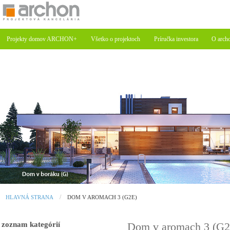
Projekty domov ARCHON+
Všetko o projektoch
Príručka investora
O arch
HLAVNÁ STRANA
DOM V AROMACH 3 (G2E)
zoznam kategórií
Dom v aromach 3 (G