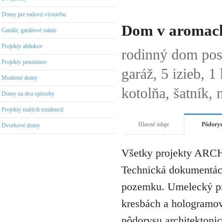
Domy pre radovú výstavbu
Dom v aromach
Garáže, garážové stánie
Projekty altánkov
rodinný dom po
Projekty penziónov
garáž, 5 izieb, 
Moderné domy
kotolňa, šatník,
Domy na dva spôsoby
Projekty malých rezidencií
Hlavné údaje
Pôdory
Dvorkové domy
Všetky projekty ARCH
Technická dokumentáci
pozemku. Umelecký pro
kresbách a hologramov 
pôdorysu architektonic