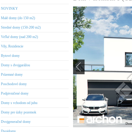
NOVINKY
Malé domy (do 150 m2)
Stredné domy (150-200 m2)
Veľké domy (nad 200 m2)
Vily, Rezidencie
Bytové domy
Domy s dvojgarážou
Prízemné domy
Poschodové domy
Podpivničené domy
Domy s vchodom od juhu
Domy pre úzky pozemok
Dvojgeneračné domy
Dom 
Dvojdomy