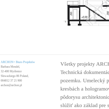
ARCHON+ Biuro Projektów
Všetky projekty ARC
Barbara Mendel,
Technická dokumentáci
32-400 Myślenice
Słowackiego 86 Poland,
pozemku. Umelecký pro
004812 37 21 900
archon@archon.pl
kresbách a hologramov 
pôdorysu architektoni
slúžiť ako základ pre 