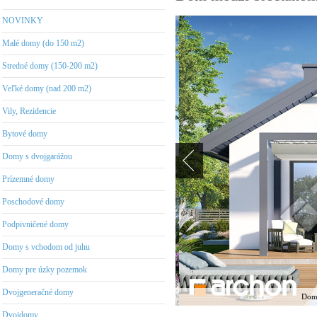
NOVINKY
Malé domy (do 150 m2)
Stredné domy (150-200 m2)
Veľké domy (nad 200 m2)
Vily, Rezidencie
Bytové domy
Domy s dvojgarážou
Prízemné domy
Poschodové domy
Podpivničené domy
Domy s vchodom od juhu
Domy pre úzky pozemok
Dvojgeneračné domy
Dom 
Dvojdomy