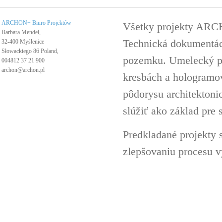
ARCHON+ Biuro Projektów
Všetky projekty ARC
Barbara Mendel,
Technická dokumentáci
32-400 Myślenice
Słowackiego 86 Poland,
pozemku. Umelecký pro
004812 37 21 900
archon@archon.pl
kresbách a hologramov 
pôdorysu architektoni
slúžiť ako základ pre 
Predkladané projekty 
zlepšovaniu procesu v