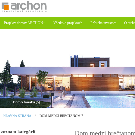
Projekty domov ARCHON+
Všetko o projektoch
Príručka investora
O arch
HLAVNÁ STRANA
DOM MEDZI BREČTANOM 7
zoznam kategórií
Dom medzi brečtano