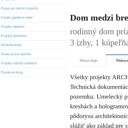
Domy pre radovú výstavbu
Dom medzi bre
Garáže, garážové stánie
Projekty altánkov
rodinný dom pr
Projekty penziónov
3 izby, 1 kúpeľň
Moderné domy
Domy na dva spôsoby
Hlavné údaje
Pôdory
Projekty malých rezidencií
Dvorkové domy
Všetky projekty ARCH
Technická dokumentáci
pozemku. Umelecký pro
kresbách a hologramov 
pôdorysu architektonic
slúžiť ako základ pre 