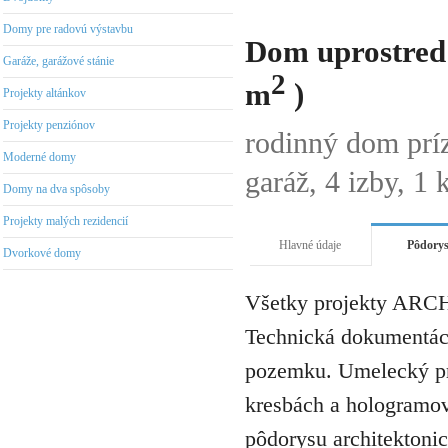
Domy pre radovú výstavbu
Dom uprostred 
Garáže, garážové stánie
2
m
)
Projekty altánkov
Projekty penziónov
rodinný dom prí
Moderné domy
garáž, 4 izby, 1
Domy na dva spôsoby
Projekty malých rezidencií
Hlavné údaje
Pôdory
Dvorkové domy
Všetky projekty ARCH
Technická dokumentáci
pozemku. Umelecký pro
kresbách a hologramov 
pôdorysu architektonic