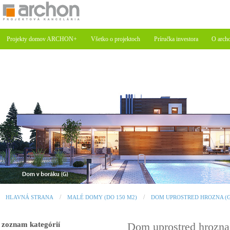
Projekty domov ARCHON+
Všetko o projektoch
Príručka investora
O arch
HLAVNÁ STRANA
MALÉ DOMY (DO 150 M2)
DOM UPROSTRED HROZNA (G
zoznam kategórií
Dom uprostred hrozna