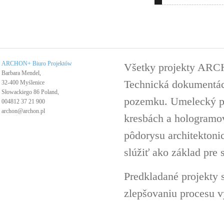
ARCHON+ Biuro Projektów
Všetky projekty ARC
Barbara Mendel,
Technická dokumentáci
32-400 Myślenice
Słowackiego 86 Poland,
pozemku. Umelecký pro
004812 37 21 900
archon@archon.pl
kresbách a hologramov 
pôdorysu architektoni
slúžiť ako základ pre 
Predkladané projekty 
zlepšovaniu procesu v