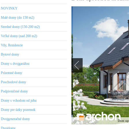
NOVINKY
Malé domy (do 150 m2)
Stredné domy (150-200 m2)
Veľké domy (nad 200 m2)
Vily, Rezidencie
Bytové domy
Domy s dvojgarážou
Prízemné domy
Poschodové domy
Podpivničené domy
Domy s vchodom od juhu
Domy pre úzky pozemok
Dvojgeneračné domy
Dom upro
Dvojdomy