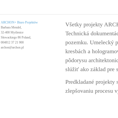
ARCHON+ Biuro Projektów
Všetky projekty ARC
Barbara Mendel,
Technická dokumentáci
32-400 Myślenice
Słowackiego 86 Poland,
pozemku. Umelecký pro
004812 37 21 900
archon@archon.pl
kresbách a hologramov 
pôdorysu architektoni
slúžiť ako základ pre 
Predkladané projekty 
zlepšovaniu procesu v