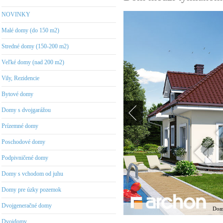
NOVINKY
Malé domy (do 150 m2)
Stredné domy (150-200 m2)
Veľké domy (nad 200 m2)
Vily, Rezidencie
Bytové domy
Domy s dvojgarážou
Prízemné domy
Poschodové domy
Podpivničené domy
Domy s vchodom od juhu
Domy pre úzky pozemok
Dvojgeneračné domy
Dom 
Dvojdomy