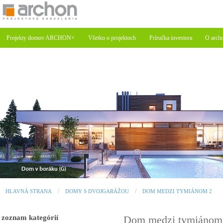
Projekty domov ARCHON+
Všetko o projektoch
Príručka investora
O arch
HLAVNÁ STRANA
DOMY S DVOJGARÁŽOU
DOM MEDZI TYMIÁNOM 2
zoznam kategórií
Dom medzi tymiánom