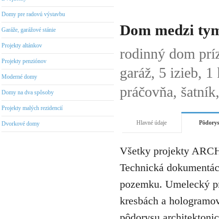
Domy pre radovú výstavbu
Dom medzi ty
Garáže, garážové stánie
Projekty altánkov
rodinný dom prí
Projekty penziónov
garáž, 5 izieb, 
Moderné domy
práčovňa, šatník
Domy na dva spôsoby
Projekty malých rezidencií
Hlavné údaje
Pôdory
Dvorkové domy
Všetky projekty ARCH
Technická dokumentáci
pozemku. Umelecký pro
kresbách a hologramov 
pôdorysu architektonic