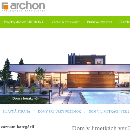
Projekty domov ARCHON+
Všetko o projektoch
Príručka investora
O arch
HLAVNÁ STRANA
DOMY PRE ÚZKY POZEMOK
DOM V LIMETKÁCH VER.2
zoznam kategórií
Dom v limetkách ver