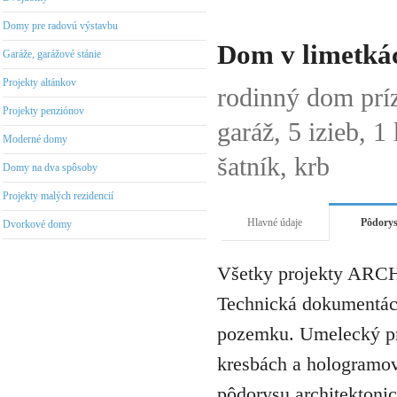
Domy pre radovú výstavbu
Dom v limetkác
Garáže, garážové stánie
Projekty altánkov
rodinný dom prí
Projekty penziónov
garáž, 5 izieb, 
Moderné domy
šatník, krb
Domy na dva spôsoby
Projekty malých rezidencií
Hlavné údaje
Pôdory
Dvorkové domy
Všetky projekty ARCH
Technická dokumentáci
pozemku. Umelecký pro
kresbách a hologramov 
pôdorysu architektonic