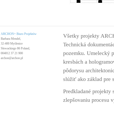
ARCHON+ Biuro Projektów
Všetky projekty ARC
Barbara Mendel,
Technická dokumentáci
32-400 Myślenice
Słowackiego 86 Poland,
pozemku. Umelecký pro
004812 37 21 900
archon@archon.pl
kresbách a hologramov 
pôdorysu architektoni
slúžiť ako základ pre 
Predkladané projekty 
zlepšovaniu procesu v