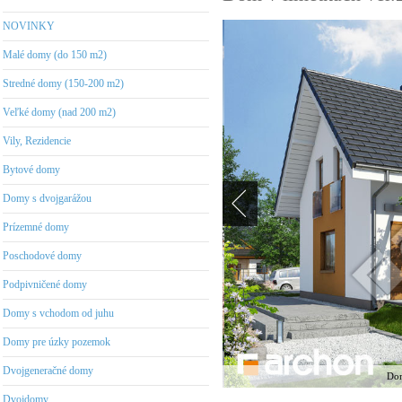
NOVINKY
Malé domy (do 150 m2)
Stredné domy (150-200 m2)
Veľké domy (nad 200 m2)
Vily, Rezidencie
Bytové domy
Domy s dvojgarážou
Prízemné domy
Poschodové domy
Podpivničené domy
Domy s vchodom od juhu
Domy pre úzky pozemok
Dvojgeneračné domy
Dom
Dvojdomy