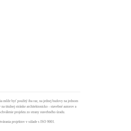
môže byť použitý iba raz, na jednej budovy na jednom
a titulnej stránke architektonicko - stavebné autorov a
schválenie projektu zo strany stavebného úradu.
tvárania projektov v súlade s ISO 9001.