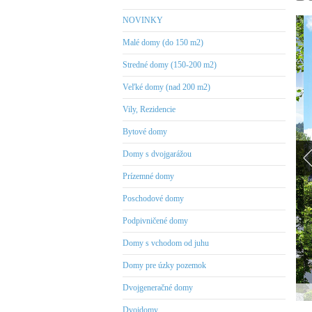
NOVINKY
Malé domy (do 150 m2)
Stredné domy (150-200 m2)
Veľké domy (nad 200 m2)
Vily, Rezidencie
Bytové domy
Domy s dvojgarážou
Prízemné domy
Poschodové domy
Podpivničené domy
Domy s vchodom od juhu
Domy pre úzky pozemok
Dvojgeneračné domy
Dvojdomy