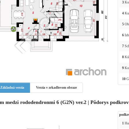
3
Ko
4
Ku
5
Ob
6
Izb
7
Sc
8
Kú
9
Kot
10
Ga
Základná verzia
Verzia v zrkadlovom obraze
m medzi rododendronmi 6 (G2N) ver.2 | Pôdorys podkrov
podkr
1
Ha