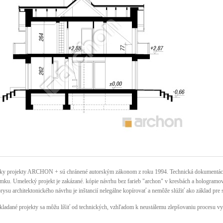
ky projekty ARCHON + sú chránené autorským zákonom z roku 1994. Technická dokumentácia 
mku. Umelecký projekt je zakázané. kópie návrhu bez farieb "archon" v kresbách a hologramov n
rysu architektonického návrhu je inštancií nelegálne kopírovať a nemôže slúžiť ako základ pre 
kladané projekty sa môžu líšiť od technických, vzhľadom k neustálemu zlepšovaniu procesu vy