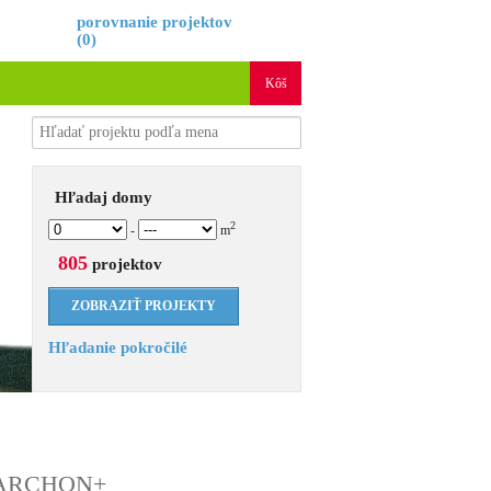
é
porovnanie projektov
(
0
)
Kôš
Hľadaj domy
2
-
m
805
projektov
Hľadanie pokročilé
kt ARCHON+