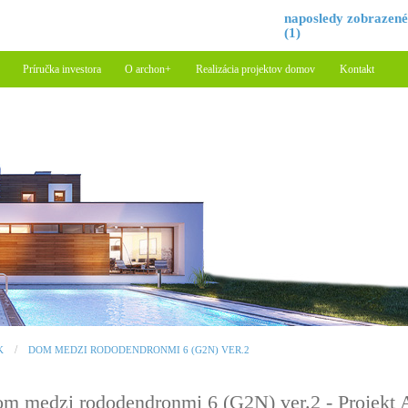
naposledy zobrazen
(1)
Príručka investora
O archon+
Realizácia projektov domov
Kontakt
K
DOM MEDZI RODODENDRONMI 6 (G2N) VER.2
m medzi rododendronmi 6 (G2N) ver.2 - Proje