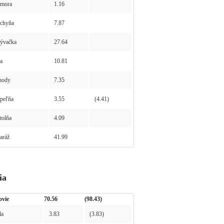
mora
1.16
chyňa
7.87
ývačka
27.64
a
10.81
hody
7.35
peľňa
3.55
(4.41)
olňa
4.09
ráž
41.99
ia
ovie
70.56
(98.43)
la
3.83
(3.83)