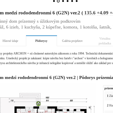
m medzi rododendronmi 6 (G2N) ver.2 (
135.6
+4.09
+
inný dom prízemný s úžitkovým podkrovím
áž, 6 izieb, 1 kuchyňa, 2 kúpeľne, komora, 1 kotolňa, šatník,
Virtuálna
Hlavné údaje
Pôdorysy
Galéria projektov
prehliadka
ky projekty ARCHON + sú chránené autorským zákonom z roku 1994. Technická dokumentácia 
ku. Umelecký projekt je zakázané. kópie návrhu bez farieb t "archon" v kresbách a hologramov 
ysu architektonického návrhu je inštancií nelegálne kopírovať a nemôže slúžiť ako základ pre 
m medzi rododendronmi 6 (G2N) ver.2 | Pôdorys prízemi
prízem
1
Zád
2
Ha