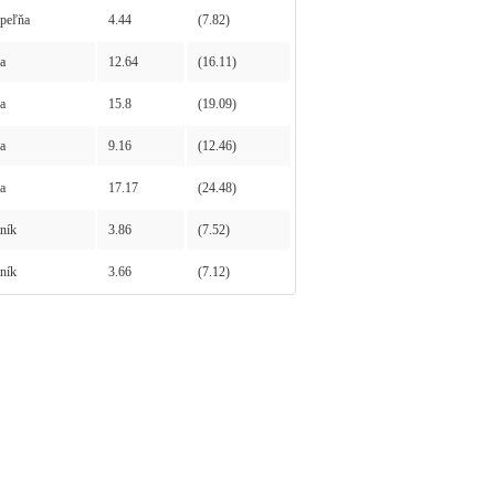
peľňa
4.44
(7.82)
a
12.64
(16.11)
a
15.8
(19.09)
a
9.16
(12.46)
a
17.17
(24.48)
ník
3.86
(7.52)
ník
3.66
(7.12)