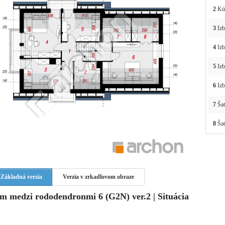
2
Kú
3
Izb
4
Izb
5
Izb
6
Izb
7
Šat
8
Šat
Základná verzia
Verzia v zrkadlovom obraze
m medzi rododendronmi 6 (G2N) ver.2 | Situácia