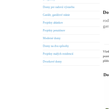
Domy pre radovú výstavbu
Do
Garáže, garážové stánie
rod
Projekty altánkov
gar
Projekty penziónov
Moderné domy
Domy na dva spôsoby
Všet
Projekty malých rezidencií
pozem
pôdor
Dvorkové domy
Do