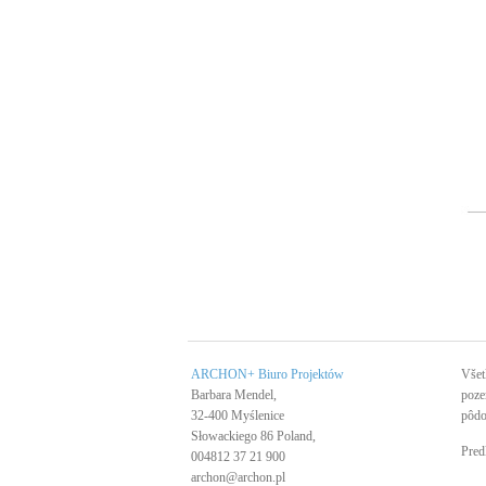
ARCHON+ Biuro Projektów
Všet
Barbara Mendel,
poze
32-400 Myślenice
pôdo
Słowackiego 86 Poland,
Pred
004812 37 21 900
archon@archon.pl