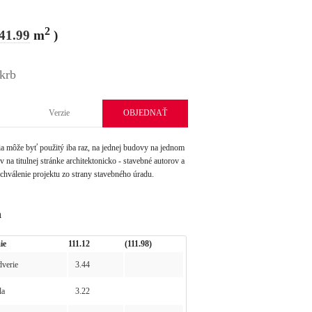
2
41.99
m
)
 krb
Verzie
OBJEDNAŤ
môže byť použitý iba raz, na jednej budovy na jednom
na titulnej stránke architektonicko - stavebné autorov a
schválenie projektu zo strany stavebného úradu.
a
ie
111.12
(111.98)
verie
3.44
la
3.22