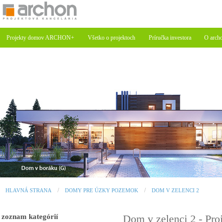
Projekty domov ARCHON+
Všetko o projektoch
Príručka investora
O arch
HLAVNÁ STRANA
DOMY PRE ÚZKY POZEMOK
DOM V ZELENCI 2
zoznam kategórií
Dom v zelenci 2 - P