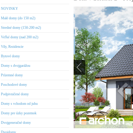
NOVINKY
Malé domy (do 150 m2)
Stredné domy (150-200 m2)
Veľké domy (nad 200 m2)
Vily, Rezidencie
Bytové domy
Domy s dvojgarážou
Prízemné domy
Poschodové domy
Podpivničené domy
Domy s vchodom od juhu
Domy pre úzky pozemok
Dvojgeneračné domy
Dvojdomy