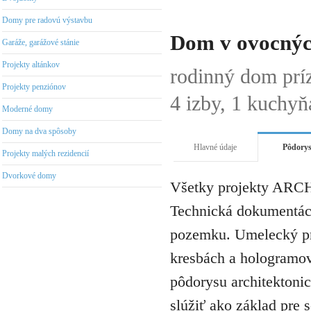
Domy pre radovú výstavbu
Dom v ovocnýc
Garáže, garážové stánie
Projekty altánkov
rodinný dom pr
Projekty penziónov
4 izby, 1 kuchyň
Moderné domy
Domy na dva spôsoby
Hlavné údaje
Pôdory
Projekty malých rezidencií
Dvorkové domy
Všetky projekty ARCH
Technická dokumentáci
pozemku. Umelecký pro
kresbách a hologramov 
pôdorysu architektonic
slúžiť ako základ pre 