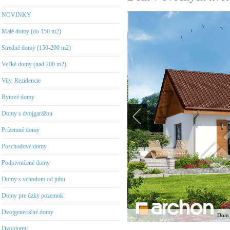
NOVINKY
Malé domy (do 150 m2)
Stredné domy (150-200 m2)
Veľké domy (nad 200 m2)
Vily, Rezidencie
Bytové domy
Domy s dvojgarážou
Prízemné domy
Poschodové domy
Podpivničené domy
Domy s vchodom od juhu
Domy pre úzky pozemok
Dvojgeneračné domy
Dom 
Dvojdomy