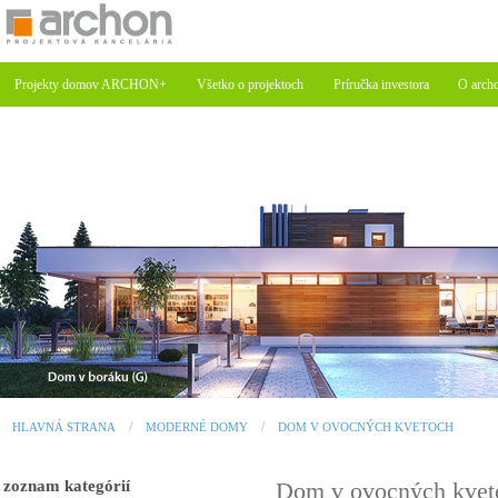
Projekty domov ARCHON+
Všetko o projektoch
Príručka investora
O arch
HLAVNÁ STRANA
MODERNÉ DOMY
DOM V OVOCNÝCH KVETOCH
zoznam kategórií
Dom v ovocných kvet