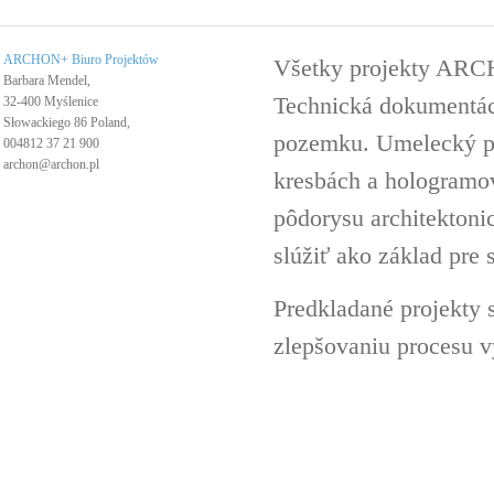
ARCHON+ Biuro Projektów
Všetky projekty ARC
Barbara Mendel,
Technická dokumentáci
32-400 Myślenice
Słowackiego 86 Poland,
pozemku. Umelecký pro
004812 37 21 900
archon@archon.pl
kresbách a hologramov 
pôdorysu architektoni
slúžiť ako základ pre 
Predkladané projekty 
zlepšovaniu procesu v