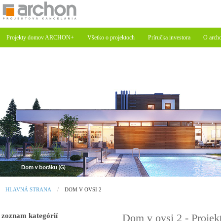
Projekty domov ARCHON+
Všetko o projektoch
Príručka investora
O arch
HLAVNÁ STRANA
DOM V OVSI 2
zoznam kategórií
Dom v ovsi 2 - Proj