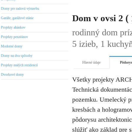
Domy pre radovú výstavbu
Dom v ovsi 2 (
Garáže, garážové stánie
Projekty altánkov
rodinný dom prí
Projekty penziónov
5 izieb, 1 kuchyň
Moderné domy
Domy na dva spôsoby
Hlavné údaje
Pôdory
Projekty malých rezidencií
Dvorkové domy
Všetky projekty ARCH
Technická dokumentáci
pozemku. Umelecký pro
kresbách a hologramov 
pôdorysu architektonic
slúžiť ako základ pre 