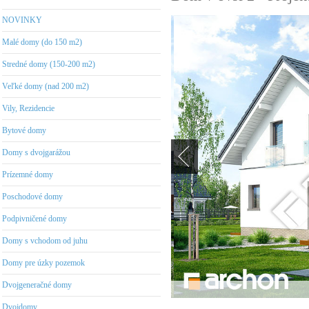
NOVINKY
Malé domy (do 150 m2)
Stredné domy (150-200 m2)
Veľké domy (nad 200 m2)
Vily, Rezidencie
Bytové domy
Domy s dvojgarážou
Prízemné domy
Poschodové domy
Podpivničené domy
Domy s vchodom od juhu
Domy pre úzky pozemok
Dvojgeneračné domy
Dvojdomy