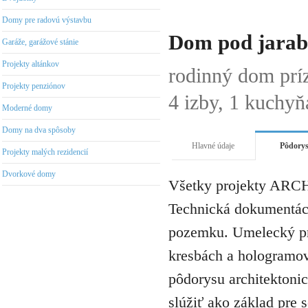
Domy pre radovú výstavbu
Dom pod jarabi
Garáže, garážové stánie
Projekty altánkov
rodinný dom pr
Projekty penziónov
4 izby, 1 kuchyň
Moderné domy
Domy na dva spôsoby
Hlavné údaje
Pôdory
Projekty malých rezidencií
Dvorkové domy
Všetky projekty ARCH
Technická dokumentáci
pozemku. Umelecký pro
kresbách a hologramov 
pôdorysu architektonic
slúžiť ako základ pre 