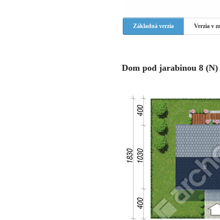
Základná verzia
Verzia v 
Dom pod jarabinou 8 (N) |