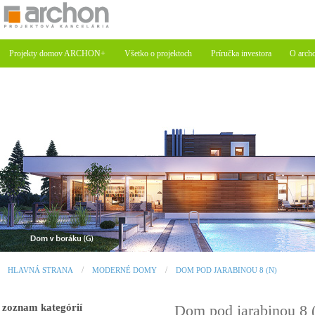
Projekty domov ARCHON+
Všetko o projektoch
Príručka investora
O arch
HLAVNÁ STRANA
MODERNÉ DOMY
DOM POD JARABINOU 8 (N)
zoznam kategórií
Dom pod jarabinou 8