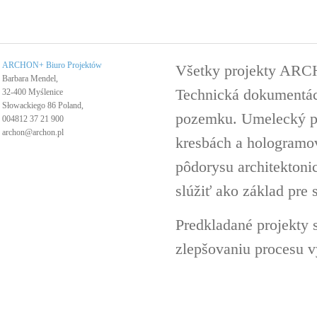
ARCHON+ Biuro Projektów
Všetky projekty ARC
Barbara Mendel,
Technická dokumentáci
32-400 Myślenice
Słowackiego 86 Poland,
pozemku. Umelecký pro
004812 37 21 900
archon@archon.pl
kresbách a hologramov 
pôdorysu architektoni
slúžiť ako základ pre 
Predkladané projekty 
zlepšovaniu procesu v