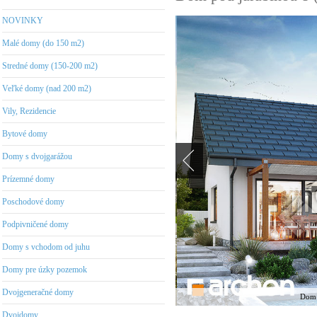
NOVINKY
Malé domy (do 150 m2)
Stredné domy (150-200 m2)
Veľké domy (nad 200 m2)
Vily, Rezidencie
Bytové domy
Domy s dvojgarážou
Prízemné domy
Poschodové domy
Podpivničené domy
Domy s vchodom od juhu
Domy pre úzky pozemok
Dvojgeneračné domy
Dom 
Dvojdomy