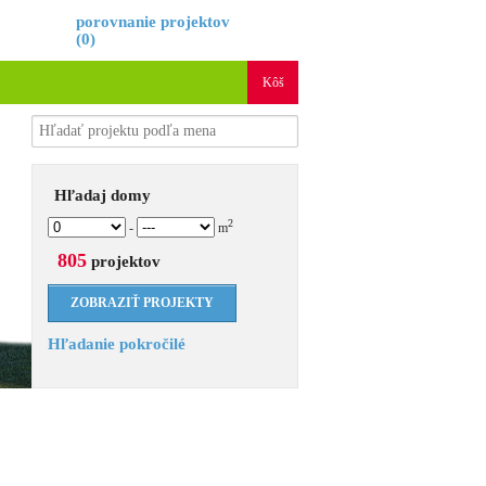
é
porovnanie projektov
(
0
)
Kôš
Hľadaj domy
2
-
m
805
projektov
Hľadanie pokročilé