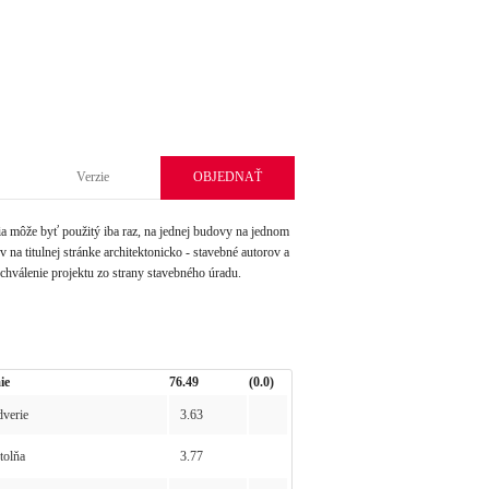
Verzie
OBJEDNAŤ
môže byť použitý iba raz, na jednej budovy na jednom
na titulnej stránke architektonicko - stavebné autorov a
schválenie projektu zo strany stavebného úradu.
ie
76.49
(0.0)
verie
3.63
olňa
3.77