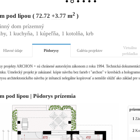
2
m pod lipou (
72.72
+3.77
m
)
inný dom prízemný
zby, 1 kuchyňa, 1 kúpeľňa, 1 kotolňa, krb
Virtuálna
Hlavné údaje
Pôdorysy
Galéria projektov
prehliadka
ky projekty ARCHON + sú chránené autorským zákonom z roku 1994. Technická dokumentácia 
ku. Umelecký projekt je zakázané. kópie návrhu bez farieb t "archon" v kresbách a hologramov 
ysu architektonického návrhu je inštancií nelegálne kopírovať a nemôže slúžiť ako základ pre 
m pod lipou | Pôdorys prízemia
prízem
1
Zád
2
Kot