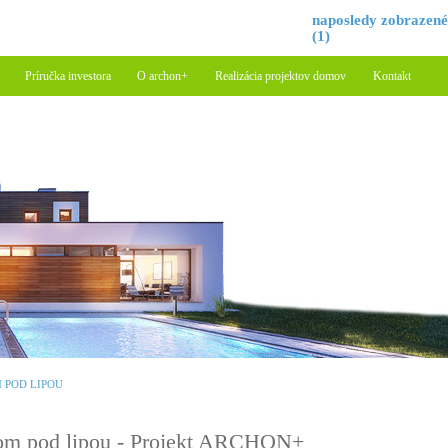
naposledy zobrazen
(1)
Príručka investora
O archon+
Realizácia projektov domov
Kontakt
 POD LIPOU
m pod lipou - Projekt ARCHON+