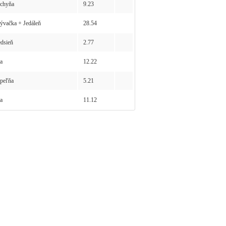
chyňa
9.23
vačka + Jedáleň
28.54
dsieň
2.77
a
12.22
peľňa
5.21
a
11.12