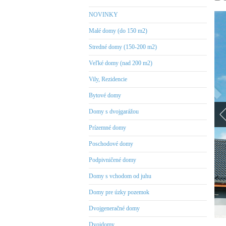
NOVINKY
Malé domy (do 150 m2)
Stredné domy (150-200 m2)
Veľké domy (nad 200 m2)
Vily, Rezidencie
Bytové domy
Domy s dvojgarážou
Prízemné domy
Poschodové domy
Podpivničené domy
Domy s vchodom od juhu
Domy pre úzky pozemok
Dvojgeneračné domy
Dvojdomy