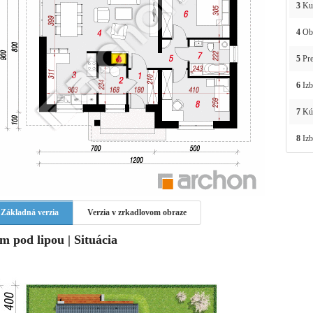
3
Ku
4
Obý
5
Pre
6
Izb
7
Kú
8
Izb
Základná verzia
Verzia v zrkadlovom obraze
m pod lipou | Situácia