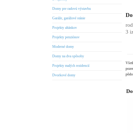
Domy pre radovú výstavbu
Do
Garáže, garážové stánie
rod
Projekty altánkov
3 i
Projekty penziónov
Moderné domy
Domy na dva spôsoby
Všet
Projekty malých rezidencií
pozem
pôdor
Dvorkové domy
Do