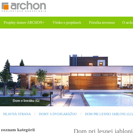
Projekty domov ARCHON+
Všetko o projektoch
Príručka investora
O arch
HLAVNÁ STRANA
DOMY S DVOJGARÁŽOU
DOM PRI LESNEJ JABLONI (G2)
zoznam kategórií
Dom pri lesnej jablo