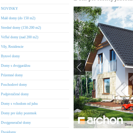
NOVINKY
Malé domy (do 150 m2)
Stredné domy (150-200 m2)
Veľké domy (nad 200 m2)
Vily, Rezidencie
Bytové domy
Domy s dvojgarážou
Prízemné domy
Poschodové domy
Podpivničené domy
Domy s vchodom od juhu
Domy pre úzky pozemok
Dvojgeneračné domy
Dom pr
Dvojdomy