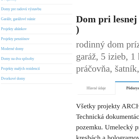
Domy pre radovú výstavbu
Dom pri lesnej 
Garáže, garážové stánie
)
Projekty altánkov
Projekty penziónov
rodinný dom prí
Moderné domy
garáž, 5 izieb, 
Domy na dva spôsoby
práčovňa, šatník
Projekty malých rezidencií
Dvorkové domy
Hlavné údaje
Pôdory
Všetky projekty ARCH
Technická dokumentáci
pozemku. Umelecký pro
kresbách a hologramov 