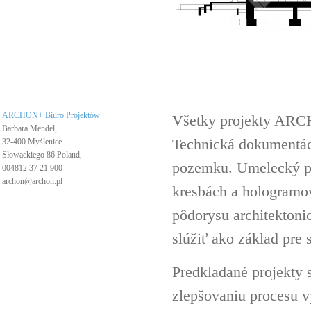
ARCHON+ Biuro Projektów
Všetky projekty ARC
Barbara Mendel,
Technická dokumentáci
32-400 Myślenice
Słowackiego 86 Poland,
pozemku. Umelecký pro
004812 37 21 900
archon@archon.pl
kresbách a hologramov 
pôdorysu architektoni
slúžiť ako základ pre 
Predkladané projekty 
zlepšovaniu procesu v