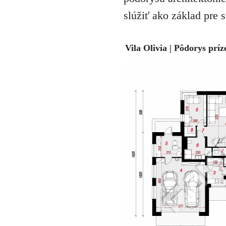
slúžiť ako základ pre 
Vila Olivia | Pôdorys prí