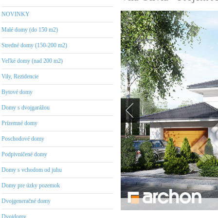
NOVINKY
Malé domy (do 150 m2)
Stredné domy (150-200 m2)
Veľké domy (nad 200 m2)
Vily, Rezidencie
Bytové domy
Domy s dvojgarážou
Prízemné domy
Poschodové domy
Podpivničené domy
Domy s vchodom od juhu
Domy pre úzky pozemok
Dvojgeneračné domy
Dvojdomy