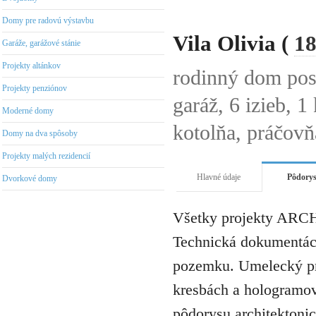
Domy pre radovú výstavbu
Vila Olivia (
18
Garáže, garážové stánie
Projekty altánkov
rodinný dom po
Projekty penziónov
garáž, 6 izieb, 
Moderné domy
kotolňa, práčovňa
Domy na dva spôsoby
Projekty malých rezidencií
Hlavné údaje
Pôdory
Dvorkové domy
Všetky projekty ARCH
Technická dokumentáci
pozemku. Umelecký pro
kresbách a hologramov 
pôdorysu architektonic