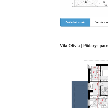
Základná verzia
Verzia v 
Vila Olivia | Pôdorys pátr