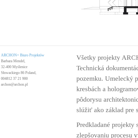
ARCHON+ Biuro Projektów
Všetky projekty ARC
Barbara Mendel,
Technická dokumentáci
32-400 Myślenice
Słowackiego 86 Poland,
pozemku. Umelecký pro
004812 37 21 900
archon@archon.pl
kresbách a hologramov 
pôdorysu architektoni
slúžiť ako základ pre 
Predkladané projekty 
zlepšovaniu procesu v