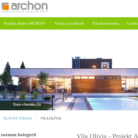
Projekty domov ARCHON+
Všetko o projektoch
Príručka investora
O arch
HLAVNÁ STRANA
VILA OLIVIA
zoznam kategórií
Vila Olivia - Proje