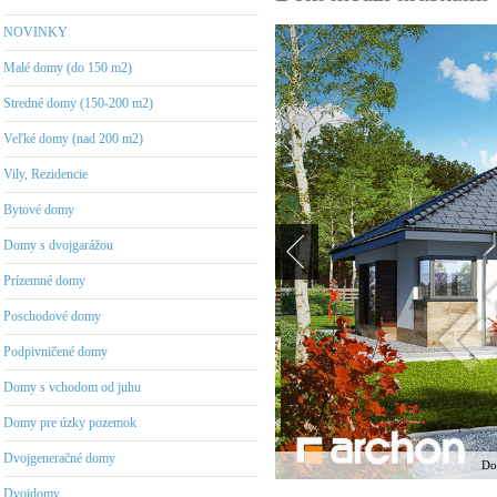
NOVINKY
Malé domy (do 150 m2)
Stredné domy (150-200 m2)
Veľké domy (nad 200 m2)
Vily, Rezidencie
Bytové domy
Domy s dvojgarážou
Prízemné domy
Poschodové domy
Podpivničené domy
Domy s vchodom od juhu
Domy pre úzky pozemok
Dvojgeneračné domy
Do
Dvojdomy