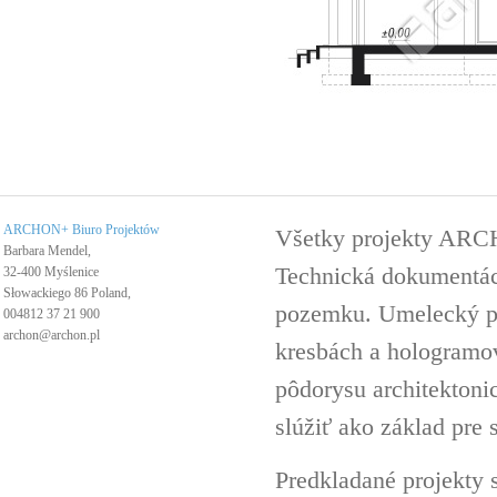
ARCHON+ Biuro Projektów
Všetky projekty ARC
Barbara Mendel,
Technická dokumentáci
32-400 Myślenice
Słowackiego 86 Poland,
pozemku. Umelecký pro
004812 37 21 900
archon@archon.pl
kresbách a hologramov 
pôdorysu architektoni
slúžiť ako základ pre 
Predkladané projekty 