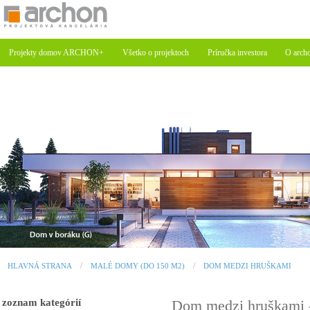
Projekty domov ARCHON+
Všetko o projektoch
Príručka investora
O arch
HLAVNÁ STRANA
MALÉ DOMY (DO 150 M2)
DOM MEDZI HRUŠKAMI
zoznam kategórií
Dom medzi hruškami