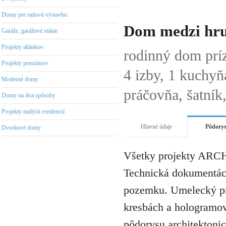
Domy pre radovú výstavbu
Dom medzi hr
Garáže, garážové stánie
Projekty altánkov
rodinný dom pr
Projekty penziónov
4 izby, 1 kuchyň
Moderné domy
práčovňa, šatník
Domy na dva spôsoby
Projekty malých rezidencií
Hlavné údaje
Pôdory
Dvorkové domy
Všetky projekty ARCH
Technická dokumentáci
pozemku. Umelecký pro
kresbách a hologramov 
pôdorysu architektonic