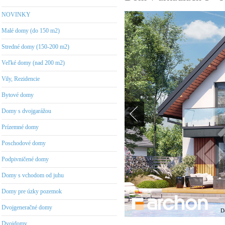
NOVINKY
Malé domy (do 150 m2)
Stredné domy (150-200 m2)
Veľké domy (nad 200 m2)
Vily, Rezidencie
Bytové domy
Domy s dvojgarážou
Prízemné domy
Poschodové domy
Podpivničené domy
Domy s vchodom od juhu
Domy pre úzky pozemok
Dvojgeneračné domy
D
Dvojdomy