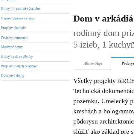
Domy pre radovú výstavbu
Dom v arkádiá
Garáže, garážové stánie
Projekty altánkov
rodinný dom prí
Projekty penziónov
5 izieb, 1 kuchy
Moderné domy
Domy na dva spôsoby
Hlavné údaje
Pôdory
Projekty malých rezidencií
Dvorkové domy
Všetky projekty ARCH
Technická dokumentáci
pozemku. Umelecký pro
kresbách a hologramov 
pôdorysu architektonic
slúžiť ako základ pre 