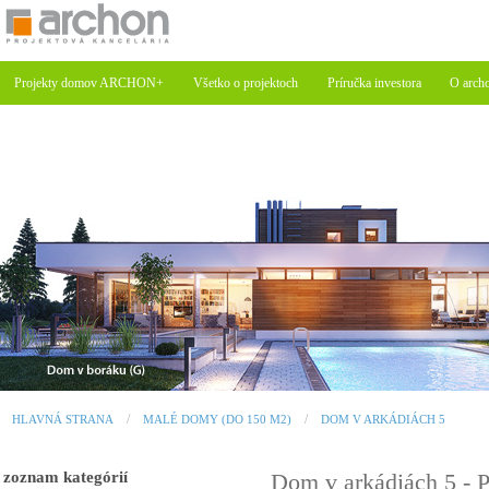
Projekty domov ARCHON+
Všetko o projektoch
Príručka investora
O arch
HLAVNÁ STRANA
MALÉ DOMY (DO 150 M2)
DOM V ARKÁDIÁCH 5
zoznam kategórií
Dom v arkádiách 5 -