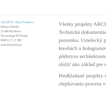
ARCHON+ Biuro Projektów
Všetky projekty ARC
Barbara Mendel,
Technická dokumentáci
32-400 Myślenice
Słowackiego 86 Poland,
pozemku. Umelecký pro
004812 37 21 900
archon@archon.pl
kresbách a hologramov 
pôdorysu architektoni
slúžiť ako základ pre 
Predkladané projekty 
zlepšovaniu procesu v